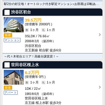
駅2分の好立地！オートロック付き駅近マンション♪お部屋は10帖あります！家具の配置は自由自在♪内見可･･･
渋谷区初台
39.5万円
20000円
1ヶ月
1ヶ月
新着
3SLDK
76.66㎡
マンション
2006年3月
（築20年）
渋谷区初台
京王新線 初台駅 徒歩6分
～代々木初台エリア！高級分譲賃貸！～
世田谷区桜上水
6.2万円
0円
1ヶ月
1ヶ月
新着
1DK
22㎡
アパート
1981年6月
（築45年）
世田谷区桜上水
京王線 桜上水駅 徒歩3分