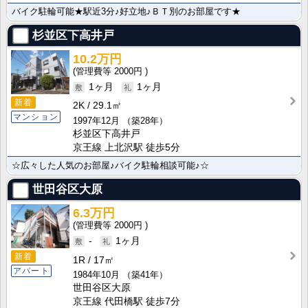
バイク駐輪可能★駅近3分♪好立地♪ＢＴ別のお部屋です★
杉並区下高井戸
10.2万円
2000円
1ヶ月
1ヶ月
新着
2K
29.1㎡
マンション
1997年12月
（築28年）
杉並区下高井戸
京王線 上北沢駅 徒歩5分
☆広々した人気のお部屋♪バイク駐輪相談可能♪☆
世田谷区大原
6.3万円
2000円
-
1ヶ月
新着
1R
17㎡
アパート
1984年10月
（築41年）
世田谷区大原
京王線 代田橋駅 徒歩7分