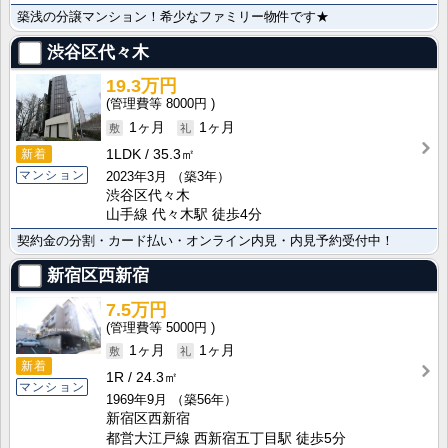
築浅の分譲マンション！希少なファミリー物件です★
渋谷区代々木
19.3万円
8000円
1ヶ月
1ヶ月
新着
1LDK
35.3㎡
マンション
2023年3月
（築3年）
渋谷区代々木
山手線 代々木駅 徒歩4分
契約金の分割・カード払い・オンライン内見・内見予約受付中！
新宿区西新宿
7.5万円
5000円
1ヶ月
1ヶ月
新着
1R
24.3㎡
マンション
1969年9月
（築56年）
新宿区西新宿
都営大江戸線 西新宿五丁目駅 徒歩5分