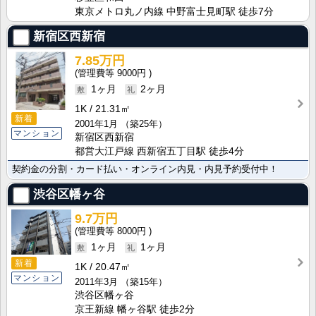
東京メトロ丸ノ内線 中野富士見町駅 徒歩7分
新宿区西新宿
7.85万円
9000円
1ヶ月
2ヶ月
1K
21.31㎡
新着
2001年1月
（築25年）
マンション
新宿区西新宿
都営大江戸線 西新宿五丁目駅 徒歩4分
契約金の分割・カード払い・オンライン内見・内見予約受付中！
渋谷区幡ヶ谷
9.7万円
8000円
1ヶ月
1ヶ月
新着
1K
20.47㎡
マンション
2011年3月
（築15年）
渋谷区幡ヶ谷
京王新線 幡ヶ谷駅 徒歩2分