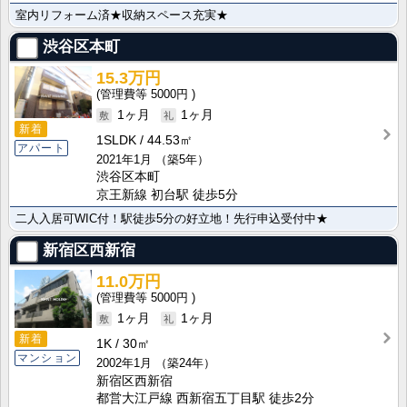
室内リフォーム済★収納スペース充実★
渋谷区本町
15.3万円
5000円
1ヶ月
1ヶ月
新着
1SLDK
44.53㎡
アパート
2021年1月
（築5年）
渋谷区本町
京王新線 初台駅 徒歩5分
二人入居可WIC付！駅徒歩5分の好立地！先行申込受付中★
新宿区西新宿
11.0万円
5000円
1ヶ月
1ヶ月
新着
1K
30㎡
マンション
2002年1月
（築24年）
新宿区西新宿
都営大江戸線 西新宿五丁目駅 徒歩2分