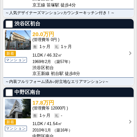
京王線 笹塚駅 徒歩4分
～人気デザイナーズマンション♪カウンターキッチン付き！～
渋谷区初台
20.0万円
0円
1ヶ月
1ヶ月
新着
1LDK
46.32㎡
マンション
1969年2月
（築57年）
渋谷区初台
京王新線 初台駅 徒歩8分
～内装フルリフォーム済み♪好立地なエリアマンション♪～
中野区南台
17.8万円
12000円
1ヶ月
-
新着
1LDK
41.54㎡
マンション
2010年1月
（築16年）
中野区南台