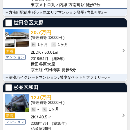
東京メトロ丸ノ内線 方南町駅 徒歩7分
～方南町駅徒歩7分♪人気エリアマンション登場♪内見可能♪～
世田谷区大原
20.7万円
12000円
1ヶ月
1ヶ月
新着
2LDK
50.01㎡
マンション
2018年1月
（築8年）
世田谷区大原
京王線 代田橋駅 徒歩5分
～築浅ハイグレードマンション♪希少なペット可ファミリー♪～
杉並区和田
12.0万円
20000円
-
1ヶ月
新着
2K
40.5㎡
マンション
2008年7月
（築18年）
杉並区和田