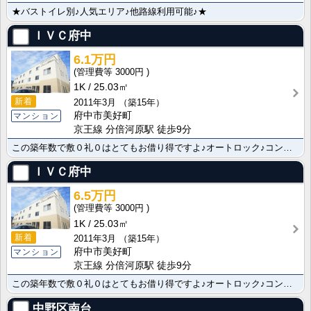
★バストイレ別♪人気エリア♪他路線利用可能♪★
ＩＶＣ府中
6.1万円
3000円
1K
25.03㎡
新着
2011年3月
（築15年）
府中市美好町
マンション
京王線 分倍河原駅 徒歩9分
この築年数で敷０礼０はとてもお借り得ですよ♪オートロック♪コンビニ徒歩２分・スーパー徒歩３分♪
ＩＶＣ府中
6.5万円
3000円
1K
25.03㎡
新着
2011年3月
（築15年）
府中市美好町
マンション
京王線 分倍河原駅 徒歩9分
この築年数で敷０礼０はとてもお借り得ですよ♪オートロック♪コンビニ徒歩２分・スーパー徒歩３分♪
中野区南台