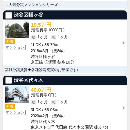
～人気分譲マンションシリーズ～
渋谷区幡ヶ谷
19.5万円
10000円
1ヶ月
1ヶ月
新着
1LDK
38.79㎡
マンション
2018年6月
（築8年）
渋谷区幡ヶ谷
京王線 笹塚駅 徒歩10分
築浅分譲賃貸★各種設備充実のお部屋です♪
渋谷区代々木
40.0万円
0円
1ヶ月
1ヶ月
新着
3LDK
65.06㎡
マンション
2020年2月
（築6年）
渋谷区代々木
東京メトロ千代田線 代々木公園駅 徒歩7分