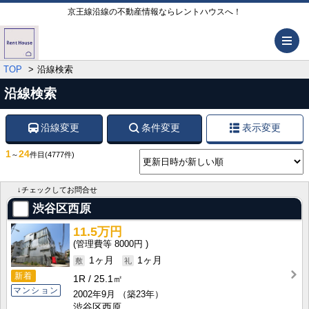
京王線沿線の不動産情報ならレントハウスへ！
メ
TOP
沿線検索
沿線検索
沿線変更
条件変更
表示変更
1
24
～
件目
(4777件)
↓チェックしてお問合せ
渋谷区西原
11.5万円
8000円
1ヶ月
1ヶ月
新着
1R
25.1㎡
マンション
2002年9月
（築23年）
渋谷区西原