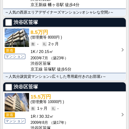
京王新線 幡ヶ谷駅 徒歩4分
～人気の西原エリアデザイナーズマンション♪オシャレな空間♪～
渋谷区笹塚
8.5万円
8000円
-
2ヶ月
新着
1K
20.15㎡
マンション
2003年7月
（築23年）
渋谷区笹塚
京王線 笹塚駅 徒歩5分
～人気分譲賃貸マンション♪広々した専用庭付きのお部屋♪～
渋谷区笹塚
15.5万円
10000円
1ヶ月
-
新着
1R
30.32㎡
マンション
2009年8月
（築17年）
渋谷区笹塚