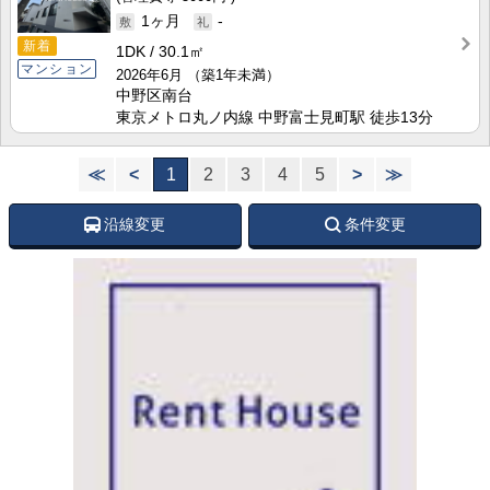
1ヶ月
-
新着
1DK
30.1㎡
マンション
2026年6月
（築1年未満）
中野区南台
東京メトロ丸ノ内線 中野富士見町駅 徒歩13分
≪
<
1
2
3
4
5
>
≫
沿線変更
条件変更