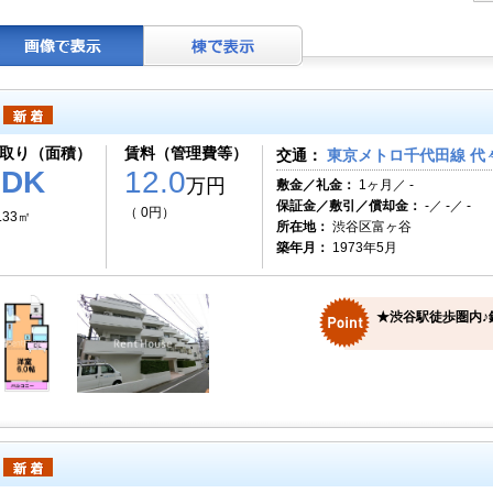
取り（面積）
賃料（管理費等）
交通：
東京メトロ千代田線 代々
1DK
12.0
万円
敷金／礼金：
1ヶ月／ -
保証金／敷引／償却金：
-／ -／ -
（ 0円）
.33㎡
所在地：
渋谷区富ヶ谷
築年月：
1973年5月
★渋谷駅徒歩圏内♪