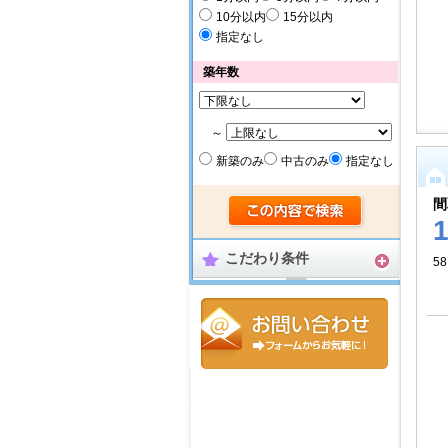
10分以内
15分以内
指定なし
築年数
～
新築のみ
中古のみ
指定なし
間
こだわり条件
58