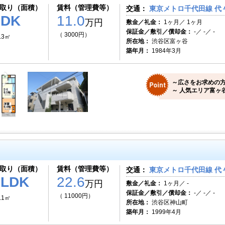
取り（面積）
賃料（管理費等）
交通：
東京メトロ千代田線 代々
1DK
11.0
万円
敷金／礼金：
1ヶ月／ 1ヶ月
保証金／敷引／償却金：
-／ -／ -
（ 3000円）
.3㎡
所在地：
渋谷区富ヶ谷
築年月：
1984年3月
～広さをお求めの方
～ 人気エリア富ヶ
取り（面積）
賃料（管理費等）
交通：
東京メトロ千代田線 代々
2LDK
22.6
万円
敷金／礼金：
1ヶ月／ -
保証金／敷引／償却金：
-／ -／ -
（ 11000円）
.1㎡
所在地：
渋谷区神山町
築年月：
1999年4月