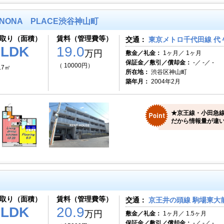
NONA PLACE渋谷神山町
取り（面積）
賃料（管理費等）
交通：
東京メトロ千代田線 代々
1LDK
19.0
万円
敷金／礼金：
1ヶ月／ 1ヶ月
保証金／敷引／償却金：
-／ -／ -
（ 10000円）
.7㎡
所在地：
渋谷区神山町
築年月：
2004年2月
★京王線・小田急
だから情報量が違い
取り（面積）
賃料（管理費等）
交通：
京王井の頭線 駒場東大前
1LDK
20.9
万円
敷金／礼金：
1ヶ月／ 1.5ヶ月
保証金／敷引／償却金：
-／ -／ -