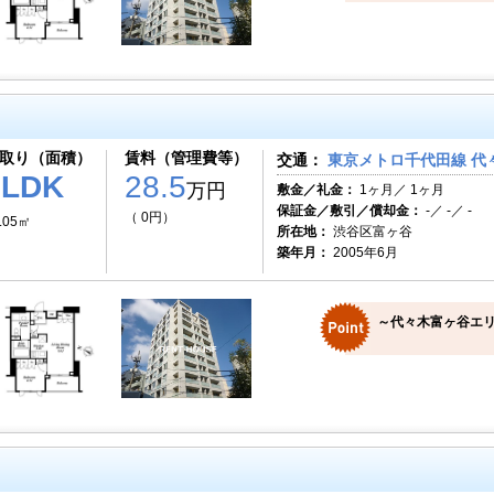
取り（面積）
賃料（管理費等）
交通：
東京メトロ千代田線 代々
1LDK
28.5
万円
敷金／礼金：
1ヶ月／ 1ヶ月
保証金／敷引／償却金：
-／ -／ -
（ 0円）
.05㎡
所在地：
渋谷区富ヶ谷
築年月：
2005年6月
～代々木富ヶ谷エ