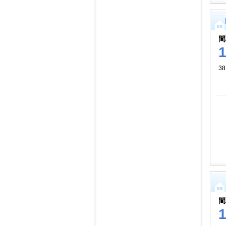
間
38
間