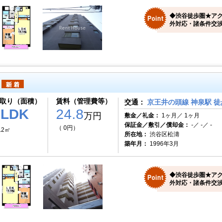
◆渋谷徒歩圏★ア
外対応・諸条件交
取り（面積）
賃料（管理費等）
交通：
京王井の頭線 神泉駅 徒
1LDK
24.8
万円
敷金／礼金：
1ヶ月／ 1ヶ月
保証金／敷引／償却金：
-／ -／ -
（ 0円）
.2㎡
所在地：
渋谷区松濤
築年月：
1996年3月
◆渋谷徒歩圏★ア
外対応・諸条件交