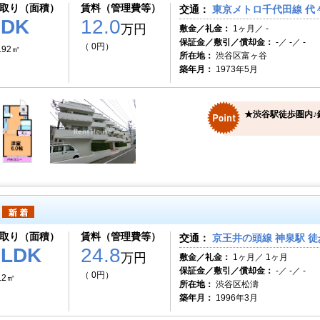
取り（面積）
賃料（管理費等）
交通：
東京メトロ千代田線 代々
1DK
12.0
万円
敷金／礼金：
1ヶ月／ -
保証金／敷引／償却金：
-／ -／ -
（ 0円）
.92㎡
所在地：
渋谷区富ヶ谷
築年月：
1973年5月
★渋谷駅徒歩圏内♪
取り（面積）
賃料（管理費等）
交通：
京王井の頭線 神泉駅 徒
1LDK
24.8
万円
敷金／礼金：
1ヶ月／ 1ヶ月
保証金／敷引／償却金：
-／ -／ -
（ 0円）
.2㎡
所在地：
渋谷区松濤
築年月：
1996年3月