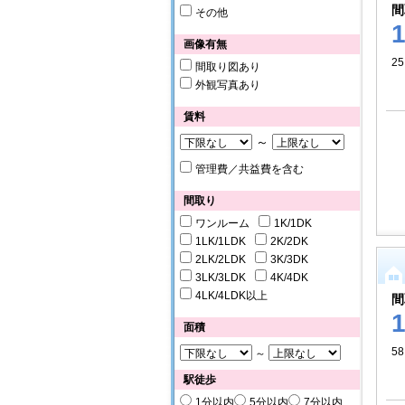
間
その他
画像有無
25
間取り図あり
外観写真あり
賃料
～
管理費／共益費を含む
間取り
ワンルーム
1K/1DK
1LK/1LDK
2K/2DK
2LK/2LDK
3K/3DK
3LK/3LDK
4K/4DK
4LK/4LDK以上
間
面積
58
～
駅徒歩
1分以内
5分以内
7分以内