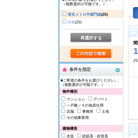
（複数選択が可能です。）
東京メトロ半蔵門線
(20)
渋谷
(20)
再選択する
間
25
条件を指定
■ご希望の条件をお選びください。
（複数選択が可能です。）
物件種別
マンション
アパート
一戸建／その他居住用
店舗
事務所
土地
その他事業用
建物構造
木造
鉄筋系・鉄骨系