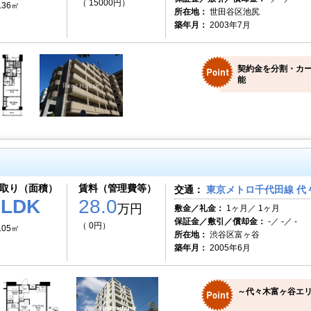
（ 15000円）
.36㎡
所在地：
世田谷区池尻
築年月：
2003年7月
契約金を分割・カ
能
取り（面積）
賃料（管理費等）
交通：
東京メトロ千代田線 代々
1LDK
28.0
万円
敷金／礼金：
1ヶ月／ 1ヶ月
保証金／敷引／償却金：
-／ -／ -
（ 0円）
.05㎡
所在地：
渋谷区富ヶ谷
築年月：
2005年6月
～代々木富ヶ谷エ