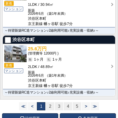
新着
1LDK
30.94㎡
マンション
新築
2026年6月
（築1年未満）
渋谷区本町
京王新線 幡ヶ谷駅 徒歩7分
～待望新築RC造マンション♪2線利用可能♪充実設備・収納♪～
渋谷区本町
25.6万円
12000円
1ヶ月
1ヶ月
新着
2LDK
48.89㎡
マンション
新築
2026年6月
（築1年未満）
渋谷区本町
京王新線 幡ヶ谷駅 徒歩7分
～待望新築RC造マンション♪2線利用可能♪充実設備・収納♪～
≪
<
1
2
3
4
5
>
≫