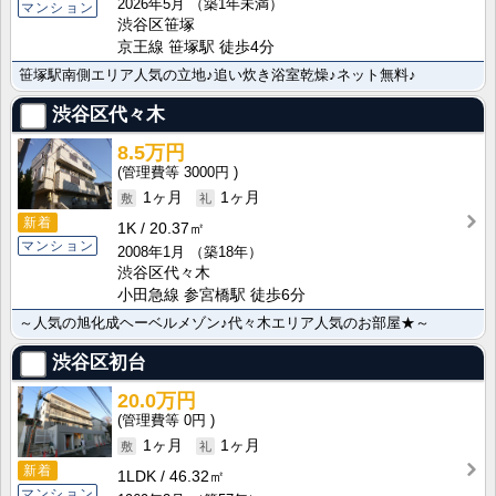
2026年5月
（築1年未満）
マンション
渋谷区笹塚
京王線 笹塚駅 徒歩4分
笹塚駅南側エリア人気の立地♪追い炊き浴室乾燥♪ネット無料♪
渋谷区代々木
8.5万円
3000円
1ヶ月
1ヶ月
新着
1K
20.37㎡
マンション
2008年1月
（築18年）
渋谷区代々木
小田急線 参宮橋駅 徒歩6分
～人気の旭化成ヘーベルメゾン♪代々木エリア人気のお部屋★～
渋谷区初台
20.0万円
0円
1ヶ月
1ヶ月
新着
1LDK
46.32㎡
マンション