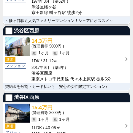
1974年3月
（築52年）
渋谷区幡ヶ谷
京王新線 幡ヶ谷駅 徒歩2分
～幡ヶ谷駅近人気ファミリーマンション！シェアにオススメ～
渋谷区西原
14.3万円
5000円
1ヶ月
1ヶ月
新着
1DK
31.12㎡
マンション
2017年9月
（築8年）
渋谷区西原
東京メトロ千代田線 代々木上原駅 徒歩5分
契約金を分割・カード払い可 安心の女性限定マンション♪
渋谷区西原
15.4万円
3000円
1ヶ月
1ヶ月
新着
1LDK
40.05㎡
アパート