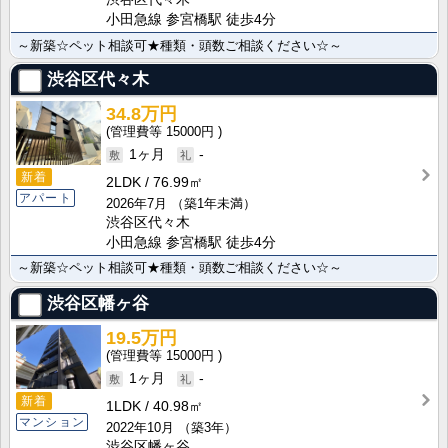
小田急線 参宮橋駅 徒歩4分
～新築☆ペット相談可★種類・頭数ご相談ください☆～
渋谷区代々木
34.8万円
15000円
1ヶ月
-
新着
2LDK
76.99㎡
アパート
2026年7月
（築1年未満）
渋谷区代々木
小田急線 参宮橋駅 徒歩4分
～新築☆ペット相談可★種類・頭数ご相談ください☆～
渋谷区幡ヶ谷
19.5万円
15000円
1ヶ月
-
新着
1LDK
40.98㎡
マンション
2022年10月
（築3年）
渋谷区幡ヶ谷