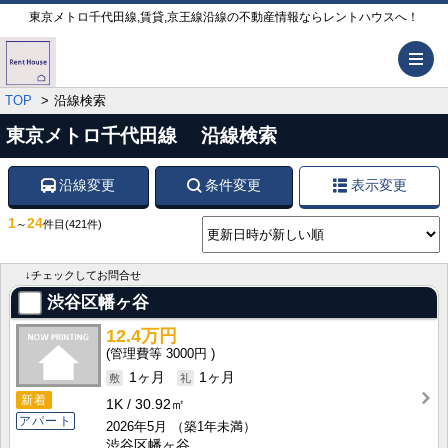
東京メトロ千代田線,賃貸,京王線沿線の不動産情報ならレントハウスへ！
メ
TOP
沿線検索
東京メトロ千代田線 沿線検索
沿線変更
条件変更
表示変更
1
24
～
件目
(421件)
↓チェックしてお問合せ
渋谷区幡ヶ谷
12.4万円
3000円
1ヶ月
1ヶ月
新着
1K
30.92㎡
アパート
2026年5月
（築1年未満）
渋谷区幡ヶ谷