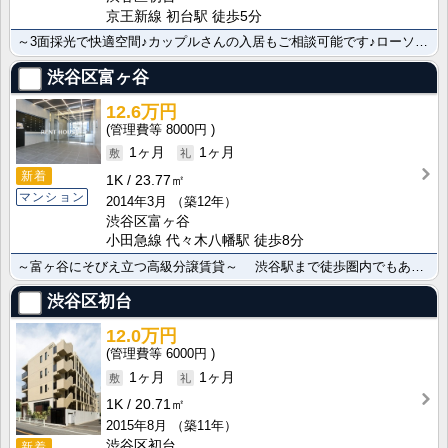
京王新線 初台駅 徒歩5分
～3面採光で快適空間♪カップルさんの入居もご相談可能です♪ローソン徒歩1分でとっても便利♪至近のOK･･･
渋谷区富ヶ谷
12.6万円
8000円
1ヶ月
1ヶ月
新着
1K
23.77㎡
マンション
2014年3月
（築12年）
渋谷区富ヶ谷
小田急線 代々木八幡駅 徒歩8分
～富ヶ谷にそびえ立つ高級分譲賃貸～ 渋谷駅まで徒歩圏内でもある富ヶ谷に完成する新築分譲マンション。･･･
渋谷区初台
12.0万円
6000円
1ヶ月
1ヶ月
1K
20.71㎡
2015年8月
（築11年）
渋谷区初台
新着