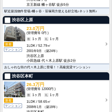
京王新線 幡ヶ谷駅 徒歩5分
駅近築浅物件登場♪幡ヶ谷・笹塚両方使える好立地♪ネット無料♪
渋谷区上原
23.0万円
0円
1ヶ月
1ヶ月
新着
1LDK
52.79㎡
マンション
2001年9月
（築24年）
渋谷区上原
小田急線 代々木上原駅 徒歩2分
おしゃれな街の代々木上原に登場！！高級賃貸マンション♪
渋谷区本町
26.3万円
12000円
1ヶ月
1ヶ月
新着
1LDK
58.65㎡
マンション
2008年1月
（築18年）
渋谷区本町