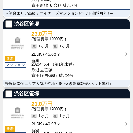
京王新線 初台駅 徒歩7分
～初台エリア高級デザイナーズマンション♪ペット相談可能♪～
渋谷区笹塚
23.8万円
12000円
1ヶ月
1ヶ月
2LDK
45.88㎡
新着
新築
2026年5月
（築1年未満）
マンション
渋谷区笹塚
京王線 笹塚駅 徒歩4分
笹塚駅南側エリア人気の立地♪追い炊き浴室乾燥♪ネット無料♪
渋谷区笹塚
21.8万円
12000円
1ヶ月
1ヶ月
2LDK
40.93㎡
新着
新築