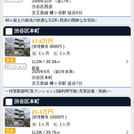
2008年10月
（築17年）
渋谷区西原
京王新線 幡ヶ谷駅 徒歩5分
40㎡超えの築浅の快適な1LDK♪西原の閑静な住宅街♪
渋谷区本町
17.9万円
8000円
1ヶ月
1ヶ月
新着
1LDK
30.94㎡
マンション
新築
2026年6月
（築1年未満）
渋谷区本町
京王新線 幡ヶ谷駅 徒歩7分
～待望新築RC造マンション♪2線利用可能♪充実設備・収納♪～
渋谷区本町
21.4万円
10000円
1ヶ月
1ヶ月
新着
1LDK
39.76㎡