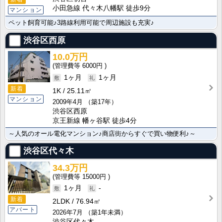
小田急線 代々木八幡駅 徒歩9分
マンション
ペット飼育可能♪3路線利用可能で周辺施設も充実♪
渋谷区西原
10.0万円
6000円
1ヶ月
1ヶ月
新着
1K
25.11㎡
マンション
2009年4月
（築17年）
渋谷区西原
京王新線 幡ヶ谷駅 徒歩4分
～人気のオール電化マンション♪商店街からすぐで買い物便利♪～
渋谷区代々木
34.3万円
15000円
1ヶ月
-
新着
2LDK
76.94㎡
アパート
2026年7月
（築1年未満）
渋谷区代々木