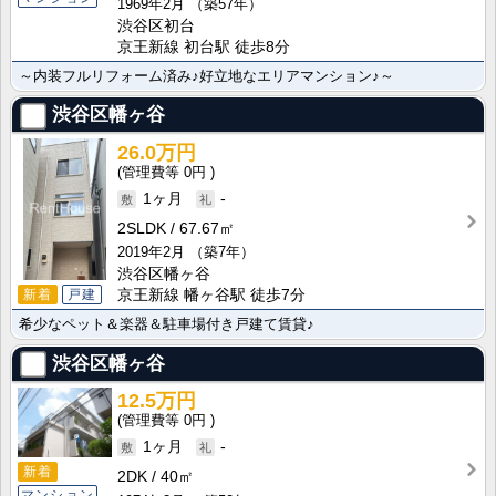
1969年2月
（築57年）
渋谷区初台
京王新線 初台駅 徒歩8分
～内装フルリフォーム済み♪好立地なエリアマンション♪～
渋谷区幡ヶ谷
26.0万円
0円
1ヶ月
-
2SLDK
67.67㎡
2019年2月
（築7年）
渋谷区幡ヶ谷
新着
戸建
京王新線 幡ヶ谷駅 徒歩7分
希少なペット＆楽器＆駐車場付き戸建て賃貸♪
渋谷区幡ヶ谷
12.5万円
0円
1ヶ月
-
新着
2DK
40㎡
マンション