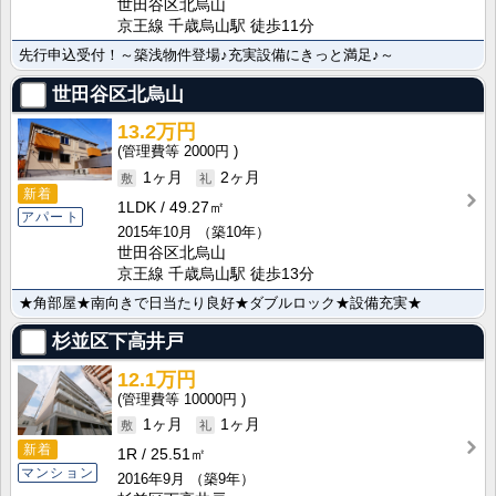
世田谷区北烏山
京王線 千歳烏山駅 徒歩11分
先行申込受付！～築浅物件登場♪充実設備にきっと満足♪～
世田谷区北烏山
13.2万円
2000円
1ヶ月
2ヶ月
新着
1LDK
49.27㎡
アパート
2015年10月
（築10年）
世田谷区北烏山
京王線 千歳烏山駅 徒歩13分
★角部屋★南向きで日当たり良好★ダブルロック★設備充実★
杉並区下高井戸
12.1万円
10000円
1ヶ月
1ヶ月
新着
1R
25.51㎡
マンション
2016年9月
（築9年）