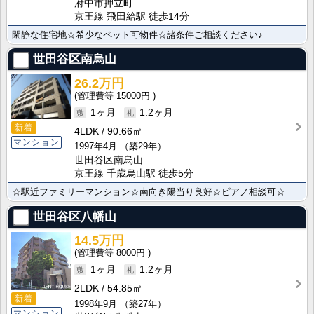
府中市押立町
京王線 飛田給駅 徒歩14分
閑静な住宅地☆希少なペット可物件☆諸条件ご相談ください♪
世田谷区南烏山
26.2万円
15000円
1ヶ月
1.2ヶ月
新着
4LDK
90.66㎡
マンション
1997年4月
（築29年）
世田谷区南烏山
京王線 千歳烏山駅 徒歩5分
☆駅近ファミリーマンション☆南向き陽当り良好☆ピアノ相談可☆
世田谷区八幡山
14.5万円
8000円
1ヶ月
1.2ヶ月
2LDK
54.85㎡
新着
1998年9月
（築27年）
マンション