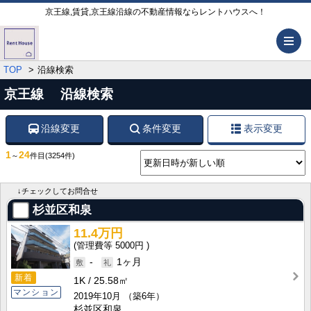
京王線,賃貸,京王線沿線の不動産情報ならレントハウスへ！
メ
TOP
沿線検索
京王線 沿線検索
沿線変更
条件変更
表示変更
1
24
～
件目
(3254件)
↓チェックしてお問合せ
杉並区和泉
11.4万円
5000円
-
1ヶ月
新着
1K
25.58㎡
マンション
2019年10月
（築6年）
杉並区和泉