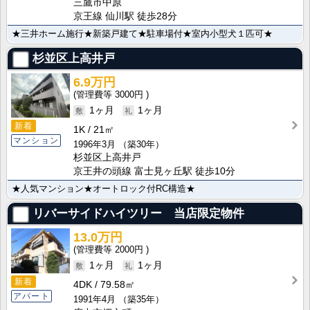
三鷹市中原
京王線 仙川駅 徒歩28分
★三井ホーム施行★新築戸建て★駐車場付★室内小型犬１匹可★
杉並区上高井戸
6.9万円
3000円
1ヶ月
1ヶ月
新着
1K
21㎡
マンション
1996年3月
（築30年）
杉並区上高井戸
京王井の頭線 富士見ヶ丘駅 徒歩10分
★人気マンション★オートロック付RC構造★
リバーサイドハイツリー 当店限定物件
13.0万円
2000円
1ヶ月
1ヶ月
新着
4DK
79.58㎡
アパート
1991年4月
（築35年）