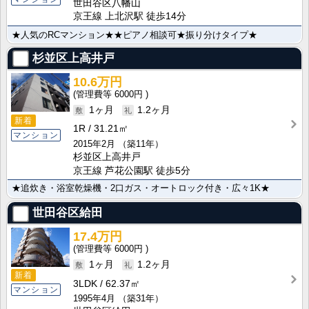
世田谷区八幡山
京王線 上北沢駅 徒歩14分
★人気のRCマンション★★ピアノ相談可★振り分けタイプ★
杉並区上高井戸
10.6万円
6000円
1ヶ月
1.2ヶ月
新着
1R
31.21㎡
マンション
2015年2月
（築11年）
杉並区上高井戸
京王線 芦花公園駅 徒歩5分
★追炊き・浴室乾燥機・2口ガス・オートロック付き・広々1K★
世田谷区給田
17.4万円
6000円
1ヶ月
1.2ヶ月
新着
3LDK
62.37㎡
マンション
1995年4月
（築31年）