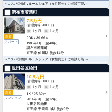
～コスパ◎物件♪ルームシェア（女性同士）ご相談可能♪～
調布市若葉町
7.5万円
2000円
1ヶ月
1ヶ月
新着
2DK
39.66㎡
アパート
1986年1月
（築40年）
調布市若葉町
京王線 仙川駅 徒歩14分
～コスパ◎物件♪ルームシェア（女性同士）ご相談可能♪～
世田谷区給田
10.5万円
5000円
1ヶ月
1ヶ月
新着
1K
25.32㎡
マンション
2014年3月
（築12年）
世田谷区給田
京王線 千歳烏山駅 徒歩9分