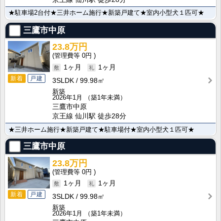
★駐車場2台付★三井ホーム施行★新築戸建て★室内小型犬１匹可★
三鷹市中原
23.8万円
0円
1ヶ月
1ヶ月
新着
戸建
3SLDK
99.98㎡
新築
2026年1月
（築1年未満）
三鷹市中原
京王線 仙川駅 徒歩28分
★三井ホーム施行★新築戸建て★駐車場付★室内小型犬１匹可★
三鷹市中原
23.8万円
0円
1ヶ月
1ヶ月
新着
戸建
3SLDK
99.98㎡
新築
2026年1月
（築1年未満）