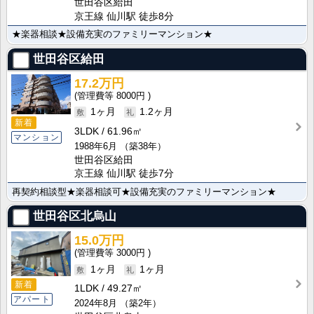
世田谷区給田
京王線 仙川駅 徒歩8分
★楽器相談★設備充実のファミリーマンション★
世田谷区給田
17.2万円
8000円
1ヶ月
1.2ヶ月
新着
3LDK
61.96㎡
マンション
1988年6月
（築38年）
世田谷区給田
京王線 仙川駅 徒歩7分
再契約相談型★楽器相談可★設備充実のファミリーマンション★
世田谷区北烏山
15.0万円
3000円
1ヶ月
1ヶ月
新着
1LDK
49.27㎡
アパート
2024年8月
（築2年）