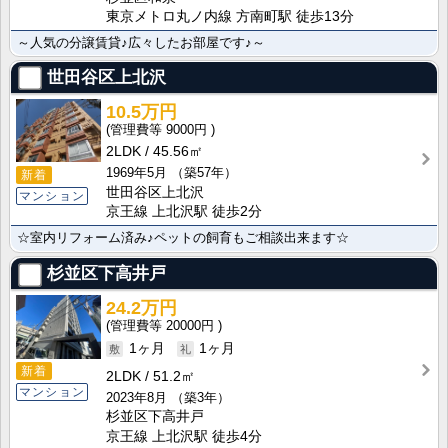
東京メトロ丸ノ内線 方南町駅 徒歩13分
～人気の分譲賃貸♪広々したお部屋です♪～
世田谷区上北沢
10.5万円
9000円
2LDK
45.56㎡
1969年5月
（築57年）
新着
世田谷区上北沢
マンション
京王線 上北沢駅 徒歩2分
☆室内リフォーム済み♪ペットの飼育もご相談出来ます☆
杉並区下高井戸
24.2万円
20000円
1ヶ月
1ヶ月
新着
2LDK
51.2㎡
マンション
2023年8月
（築3年）
杉並区下高井戸
京王線 上北沢駅 徒歩4分