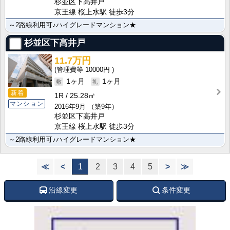
杉並区下高井戸
京王線 桜上水駅 徒歩3分
～2路線利用可♪ハイグレードマンション★
杉並区下高井戸
11.7万円
10000円
1ヶ月
1ヶ月
新着
1R
25.28㎡
マンション
2016年9月
（築9年）
杉並区下高井戸
京王線 桜上水駅 徒歩3分
～2路線利用可♪ハイグレードマンション★
≪
<
1
2
3
4
5
>
≫
沿線変更
条件変更