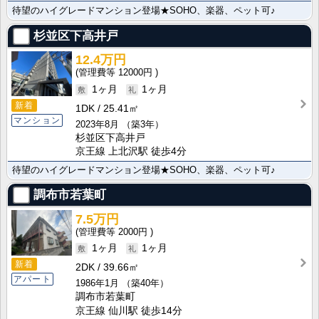
待望のハイグレードマンション登場★SOHO、楽器、ペット可♪
杉並区下高井戸
12.4万円
12000円
1ヶ月
1ヶ月
新着
1DK
25.41㎡
マンション
2023年8月
（築3年）
杉並区下高井戸
京王線 上北沢駅 徒歩4分
待望のハイグレードマンション登場★SOHO、楽器、ペット可♪
調布市若葉町
7.5万円
2000円
1ヶ月
1ヶ月
新着
2DK
39.66㎡
アパート
1986年1月
（築40年）
調布市若葉町
京王線 仙川駅 徒歩14分