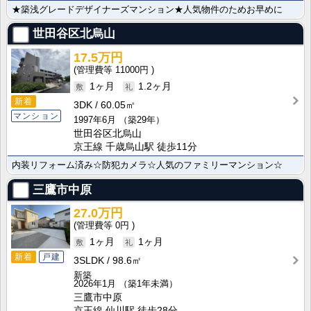
★築浅グレードデザイナーズマンション★人気物件のためお早めに
世田谷区北烏山
17.5万円
11000円
1ヶ月
1.2ヶ月
新着
3DK
60.05㎡
マンション
1997年6月
（築29年）
世田谷区北烏山
京王線 千歳烏山駅 徒歩11分
内装リフォーム済み☆防犯カメラ☆人気のファミリーマンション☆
三鷹市中原
27.0万円
0円
1ヶ月
1ヶ月
新着
戸建
3SLDK
98.6㎡
新築
2026年1月
（築1年未満）
三鷹市中原
京王線 仙川駅 徒歩28分