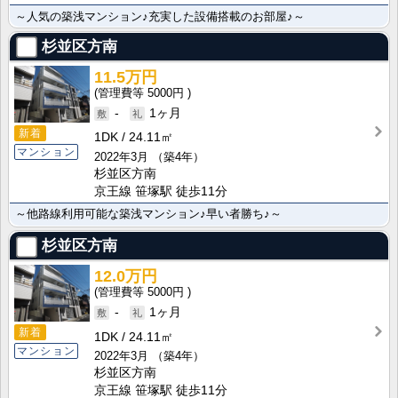
～人気の築浅マンション♪充実した設備搭載のお部屋♪～
杉並区方南
11.5万円
5000円
-
1ヶ月
新着
1DK
24.11㎡
マンション
2022年3月
（築4年）
杉並区方南
京王線 笹塚駅 徒歩11分
～他路線利用可能な築浅マンション♪早い者勝ち♪～
杉並区方南
12.0万円
5000円
-
1ヶ月
新着
1DK
24.11㎡
マンション
2022年3月
（築4年）
杉並区方南
京王線 笹塚駅 徒歩11分