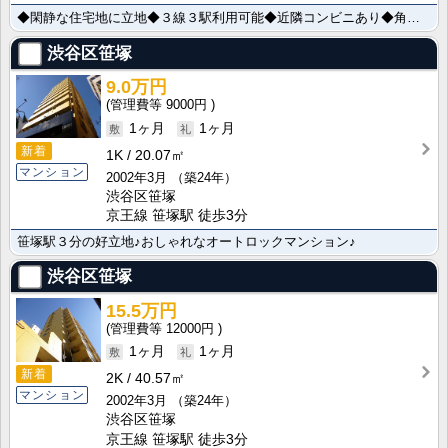
◆閑静な住宅地に立地◆３線３駅利用可能◆近隣コンビニあり◆角部屋2面採光◆通風良好◆日当たり良好◆お･･･
渋谷区笹塚
9.0万円
9000円
1ヶ月
1ヶ月
新着
1K
20.07㎡
マンション
2002年3月
（築24年）
渋谷区笹塚
京王線 笹塚駅 徒歩3分
笹塚駅３分の好立地♪おしゃれなオートロックマンション♪
渋谷区笹塚
15.5万円
12000円
1ヶ月
1ヶ月
新着
2K
40.57㎡
マンション
2002年3月
（築24年）
渋谷区笹塚
京王線 笹塚駅 徒歩3分