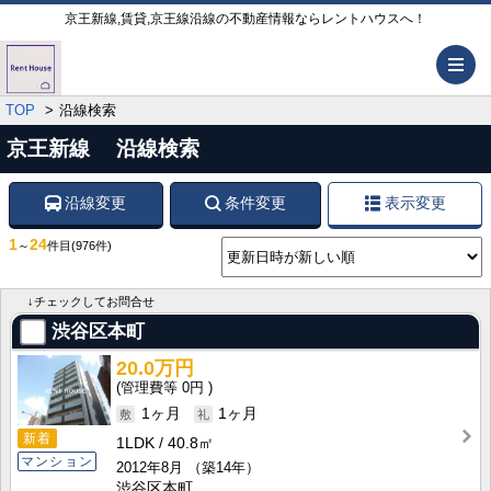
京王新線,賃貸,京王線沿線の不動産情報ならレントハウスへ！
メ
TOP
沿線検索
京王新線 沿線検索
沿線変更
条件変更
表示変更
1
24
～
件目
(976件)
↓チェックしてお問合せ
渋谷区本町
20.0万円
0円
1ヶ月
1ヶ月
新着
1LDK
40.8㎡
マンション
2012年8月
（築14年）
渋谷区本町