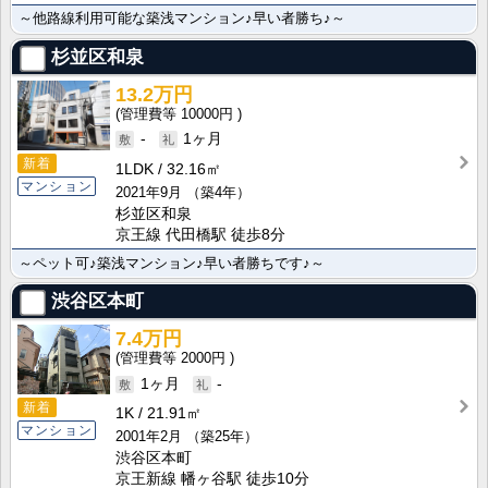
～他路線利用可能な築浅マンション♪早い者勝ち♪～
杉並区和泉
13.2万円
10000円
-
1ヶ月
新着
1LDK
32.16㎡
マンション
2021年9月
（築4年）
杉並区和泉
京王線 代田橋駅 徒歩8分
～ペット可♪築浅マンション♪早い者勝ちです♪～
渋谷区本町
7.4万円
2000円
1ヶ月
-
新着
1K
21.91㎡
マンション
2001年2月
（築25年）
渋谷区本町
京王新線 幡ヶ谷駅 徒歩10分