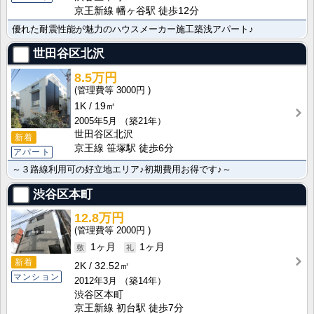
京王新線 幡ヶ谷駅 徒歩12分
優れた耐震性能が魅力のハウスメーカー施工築浅アパート♪
世田谷区北沢
8.5万円
3000円
1K
19㎡
2005年5月
（築21年）
世田谷区北沢
新着
京王線 笹塚駅 徒歩6分
アパート
～３路線利用可の好立地エリア♪初期費用お得です♪～
渋谷区本町
12.8万円
2000円
1ヶ月
1ヶ月
新着
2K
32.52㎡
マンション
2012年3月
（築14年）
渋谷区本町
京王新線 初台駅 徒歩7分