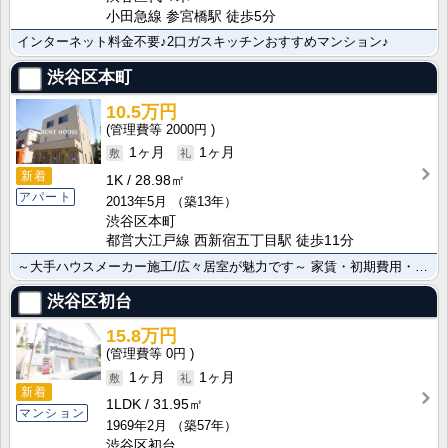
小田急線 参宮橋駅 徒歩5分
インターネット料金不要♪2口ガスキッチンおすすめマンション♪
渋谷区本町
10.5万円
2000円
1ヶ月
1ヶ月
新着
1K
28.98㎡
アパート
2013年5月
（築13年）
渋谷区本町
都営大江戸線 西新宿五丁目駅 徒歩11分
～大手ハウスメーカー施工/広々居室が魅力です～ 家賃・初期費用・入居日の交渉、ネット非掲載物件のご･･･
渋谷区初台
15.8万円
0円
1ヶ月
1ヶ月
新着
1LDK
31.95㎡
マンション
1969年2月
（築57年）
渋谷区初台