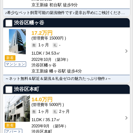
京王新線 初台駅 徒歩9分
♪希少なペット飼育可能の築浅物件です♪是非お早めにご検討くださいませ！
渋谷区幡ヶ谷
17.2万円
15000円
1ヶ月
-
1LDK
34.53㎡
新着
2022年10月
（築3年）
マンション
渋谷区幡ヶ谷
京王新線 幡ヶ谷駅 徒歩4分
～ネット無料＆駅近＆築浅＆礼金ゼロの魅力たっぷり物件♪～
渋谷区本町
14.0万円
5000円
1ヶ月
2ヶ月
1LDK
35.17㎡
新着
2020年9月
（築5年）
アパート
渋谷区本町