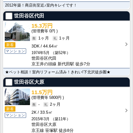
2012年築！商店街至近♪室内キレイです！
世田谷区代田
15.3万円
0円
1ヶ月
1ヶ月
新着
3DK
44.64㎡
マンション
1974年5月
（築52年）
世田谷区代田
京王井の頭線 新代田駅 徒歩7分
★ペット相談！室内リフォーム済み！きれい!下北沢徒歩圏★
世田谷区大原
11.5万円
5800円
-
2ヶ月
新着
2K
33.5㎡
マンション
2015年3月
（築11年）
世田谷区大原
京王線 笹塚駅 徒歩8分