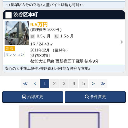
～♪笹塚駅３分の立地♪大型バイク駐輪も可能♪～
渋谷区本町
9.5万円
3000円
0.5ヶ月
1.5ヶ月
1R
24.43㎡
新着
2011年12月
（築14年）
マンション
渋谷区本町
都営大江戸線 西新宿五丁目駅 徒歩9分
安心の大手施工物件♪複路線利用可能な便利な立地♪
≪
<
1
2
3
4
5
>
≫
沿線変更
条件変更