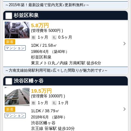
～2015年築！最新設備で室内充実♪更新料無料♪～
杉並区和泉
5.8万円
5000円
1ヶ月
0.5ヶ月
新着
1DK
21.58㎡
マンション
1986年4月
（築40年）
杉並区和泉
東京メトロ丸ノ内線 方南町駅 徒歩6分
～方南支線始発駅利用可能♪広々した間取りが魅力的です♪～
渋谷区幡ヶ谷
19.5万円
10000円
1ヶ月
1ヶ月
新着
1LDK
38.79㎡
マンション
2018年6月
（築8年）
渋谷区幡ヶ谷
京王線 笹塚駅 徒歩10分