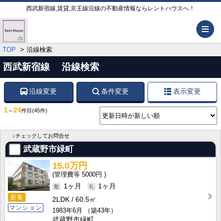
西武新宿線,賃貸,京王線沿線の不動産情報ならレントハウスへ！
メ
TOP
沿線検索
西武新宿線 沿線検索
沿線変更
条件変更
表示変更
1
24
～
件目
(45件)
↓チェックしてお問合せ
武蔵野市緑町
15.0万円
5000円
1ヶ月
1ヶ月
新着
2LDK
60.5㎡
マンション
1983年6月
（築43年）
武蔵野市緑町