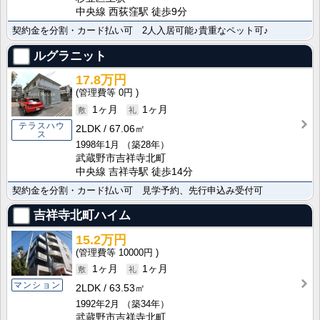
中央線 西荻窪駅 徒歩9分
契約金を分割・カード払い可 2人入居可能♪貴重なペット可♪
ルグラニット
17.8万円
0円
1ヶ月
1ヶ月
テラスハウ
2LDK
67.06㎡
ス
1998年1月
（築28年）
武蔵野市吉祥寺北町
中央線 吉祥寺駅 徒歩14分
契約金を分割・カード払い可 見学予約、先行申込み受付可
吉祥寺北町ハイム
15.2万円
10000円
1ヶ月
1ヶ月
マンション
2LDK
63.53㎡
1992年2月
（築34年）
武蔵野市吉祥寺北町