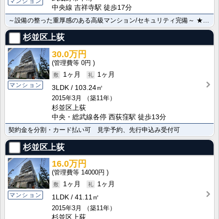
マンション
中央線 吉祥寺駅 徒歩17分
～設備の整った重厚感のある高級マンション/セキュリティ完備～ ★中央線・井の頭線のペット可・デザイ･･･
杉並区上荻
30.0万円
0円
1ヶ月
1ヶ月
マンション
3LDK
103.24㎡
2015年3月
（築11年）
杉並区上荻
中央・総武線各停 西荻窪駅 徒歩13分
契約金を分割・カード払い可 見学予約、先行申込み受付可
杉並区上荻
16.0万円
14000円
1ヶ月
1ヶ月
マンション
1LDK
41.11㎡
2015年3月
（築11年）
杉並区上荻