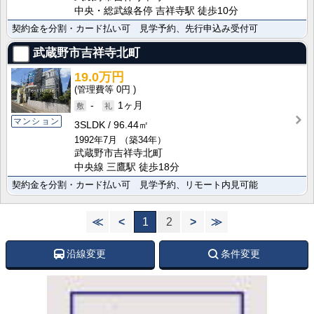
中央・総武線各停 吉祥寺駅 徒歩10分
契約金を分割・カード払い可 見学予約、先行申込み受付可
武蔵野市吉祥寺北町
19.0万円
0円
-
1ヶ月
マンション
3SLDK
96.44㎡
1992年7月
（築34年）
武蔵野市吉祥寺北町
中央線 三鷹駅 徒歩18分
契約金を分割・カード払い可 見学予約、リモート内見可能
≪
<
1
2
>
≫
沿線変更
条件変更