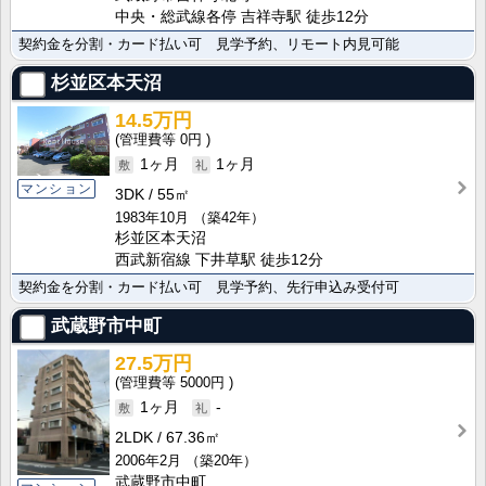
中央・総武線各停 吉祥寺駅 徒歩12分
契約金を分割・カード払い可 見学予約、リモート内見可能
杉並区本天沼
14.5万円
0円
1ヶ月
1ヶ月
マンション
3DK
55㎡
1983年10月
（築42年）
杉並区本天沼
西武新宿線 下井草駅 徒歩12分
契約金を分割・カード払い可 見学予約、先行申込み受付可
武蔵野市中町
27.5万円
5000円
1ヶ月
-
2LDK
67.36㎡
2006年2月
（築20年）
武蔵野市中町