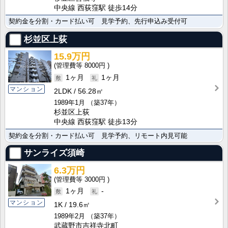
中央線 西荻窪駅 徒歩14分
契約金を分割・カード払い可 見学予約、先行申込み受付可
杉並区上荻
15.9万円
8000円
1ヶ月
1ヶ月
マンション
2LDK
56.28㎡
1989年1月
（築37年）
杉並区上荻
中央線 西荻窪駅 徒歩13分
契約金を分割・カード払い可 見学予約、リモート内見可能
サンライズ須崎
6.3万円
3000円
1ヶ月
-
マンション
1K
19.6㎡
1989年2月
（築37年）
武蔵野市吉祥寺北町