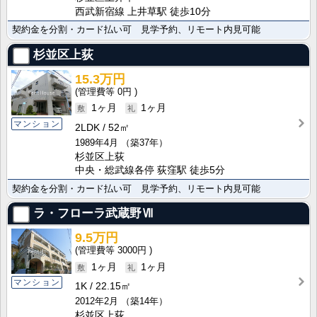
西武新宿線 上井草駅 徒歩10分
契約金を分割・カード払い可 見学予約、リモート内見可能
杉並区上荻
15.3万円
0円
1ヶ月
1ヶ月
マンション
2LDK
52㎡
1989年4月
（築37年）
杉並区上荻
中央・総武線各停 荻窪駅 徒歩5分
契約金を分割・カード払い可 見学予約、リモート内見可能
ラ・フローラ武蔵野Ⅶ
9.5万円
3000円
1ヶ月
1ヶ月
マンション
1K
22.15㎡
2012年2月
（築14年）
杉並区上荻