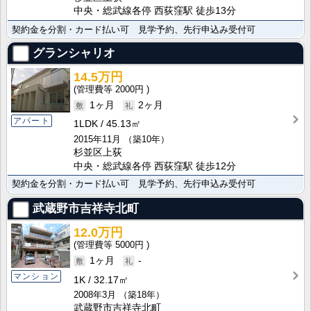
中央・総武線各停 西荻窪駅 徒歩13分
契約金を分割・カード払い可 見学予約、先行申込み受付可
グランシャリオ
14.5万円
2000円
1ヶ月
2ヶ月
アパート
1LDK
45.13㎡
2015年11月
（築10年）
杉並区上荻
中央・総武線各停 西荻窪駅 徒歩12分
契約金を分割・カード払い可 見学予約、先行申込み受付可
武蔵野市吉祥寺北町
12.0万円
5000円
1ヶ月
-
マンション
1K
32.17㎡
2008年3月
（築18年）
武蔵野市吉祥寺北町