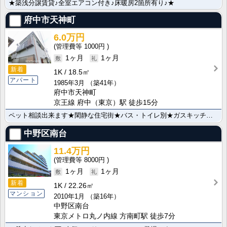
★築浅分譲賃貸♪全室エアコン付き♪床暖房2箇所有り♪★
府中市天神町
6.0万円
1000円
1ヶ月
1ヶ月
新着
1K
18.5㎡
アパート
1985年3月
（築41年）
府中市天神町
京王線 府中（東京）駅 徒歩15分
ペット相談出来ます★閑静な住宅街★バス・トイレ別★ガスキッチン★
中野区南台
11.4万円
8000円
1ヶ月
1ヶ月
新着
1K
22.26㎡
マンション
2010年1月
（築16年）
中野区南台
東京メトロ丸ノ内線 方南町駅 徒歩7分