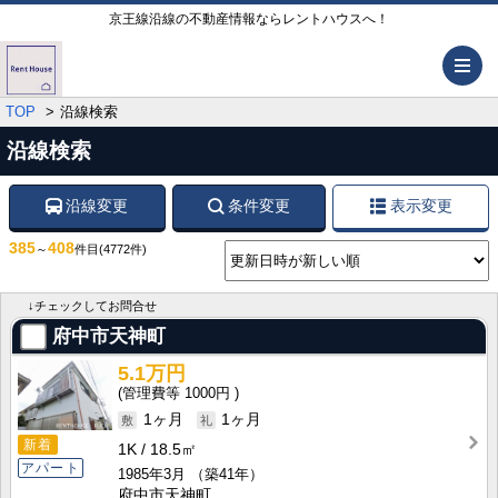
京王線沿線の不動産情報ならレントハウスへ！
メ
TOP
沿線検索
沿線検索
沿線変更
条件変更
表示変更
385
408
～
件目
(4772件)
↓チェックしてお問合せ
府中市天神町
5.1万円
1000円
1ヶ月
1ヶ月
新着
1K
18.5㎡
アパート
1985年3月
（築41年）
府中市天神町