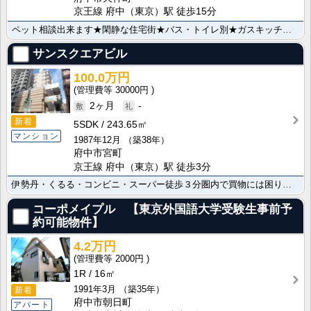
京王線 府中（東京）駅 徒歩15分
ペット相談出来ます★閑静な住宅街★バス・トイレ別★ガスキッチン★
サンスクエアビル
100.0万円
30000円
2ヶ月
-
新着
5SDK
243.65㎡
マンション
1987年12月
（築38年）
府中市宮町
京王線 府中（東京）駅 徒歩3分
伊勢丹・くるる・コンビニ・スーパー徒歩３分圏内で買物には困りません/駅近/角部屋/オートロック/3Ｌ･･･
コーポメイプル 【東京外国語大学受験生事前予
約可能物件】
4.2万円
2000円
1R
16㎡
1991年3月
（築35年）
新着
府中市朝日町
アパート