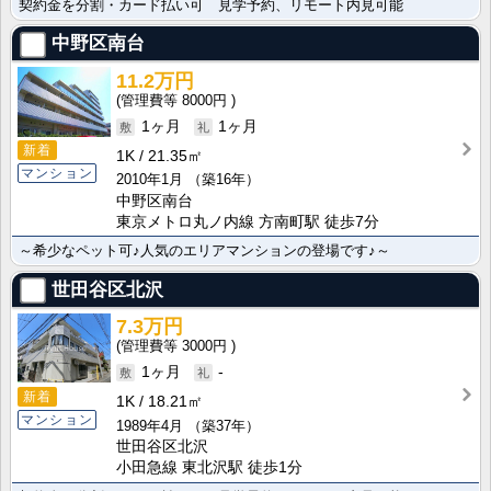
契約金を分割・カード払い可 見学予約、リモート内見可能
中野区南台
11.2万円
8000円
1ヶ月
1ヶ月
新着
1K
21.35㎡
マンション
2010年1月
（築16年）
中野区南台
東京メトロ丸ノ内線 方南町駅 徒歩7分
～希少なペット可♪人気のエリアマンションの登場です♪～
世田谷区北沢
7.3万円
3000円
1ヶ月
-
新着
1K
18.21㎡
マンション
1989年4月
（築37年）
世田谷区北沢
小田急線 東北沢駅 徒歩1分