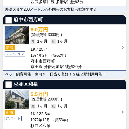
西武多摩川線 多磨駅 徒歩3分
外語大まで200メートル☆外国籍のお客様も歓迎です☆
府中市西府町
6.0万円
3000円
1ヶ月
1ヶ月
新着
1K
25㎡
マンション
1974年2月
（築52年）
府中市西府町
京王線 分倍河原駅 徒歩20分
ペット飼育可能！南向き、日当り良好！２線２駅利用可能！
杉並区和泉
5.5万円
2000円
1ヶ月
1ヶ月
新着
1K
22.3㎡
アパート
1972年12月
（築53年）
杉並区和泉