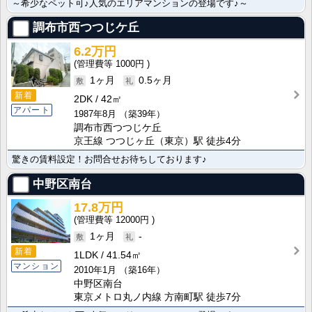
～希少なペット可♪人気のエリアマンションの登場です♪～
調布市西つつじケ丘
6.2万円
1000円
1ヶ月
0.5ヶ月
新着
2DK
42㎡
アパート
1987年8月
（築39年）
調布市西つつじケ丘
京王線 つつじヶ丘（東京）駅 徒歩4分
驚きの賃料設定！お問合せお待ちしております♪
中野区南台
17.8万円
12000円
1ヶ月
-
新着
1LDK
41.54㎡
マンション
2010年1月
（築16年）
中野区南台
東京メトロ丸ノ内線 方南町駅 徒歩7分