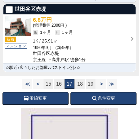
世田谷区赤堤
6.8万円
2000円
1ヶ月
1ヶ月
新着
1K
25.91㎡
マンション
1980年9月
（築45年）
世田谷区赤堤
京王線 下高井戸駅 徒歩1分
☆駅近♪広々したお部屋♪バストイレ別♪☆
≪
<
15
16
17
18
19
>
≫
沿線変更
条件変更