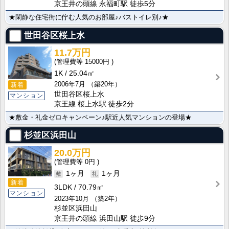
京王井の頭線 永福町駅 徒歩5分
★閑静な住宅街に佇む人気のお部屋♪バストイレ別♪★
世田谷区桜上水
11.7万円
15000円
1K
25.04㎡
2006年7月
（築20年）
新着
世田谷区桜上水
マンション
京王線 桜上水駅 徒歩2分
★敷金・礼金ゼロキャンペーン♪駅近人気マンションの登場★
杉並区浜田山
20.0万円
0円
1ヶ月
1ヶ月
新着
3LDK
70.79㎡
マンション
2023年10月
（築2年）
杉並区浜田山
京王井の頭線 浜田山駅 徒歩9分