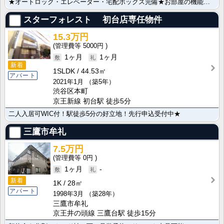
★オートロック・エレベーター・宅配ボックス完備★お部屋の機能も充実しております★
スターフォレスト 初台店専任物件
15.3万円
5000円
1ヶ月
1ヶ月
新着
1SLDK
44.53㎡
アパート
2021年1月
（築5年）
渋谷区本町
京王新線 初台駅 徒歩5分
二人入居可WIC付！駅徒歩5分の好立地！先行申込受付中★
三鷹市牟礼
7.5万円
0円
1ヶ月
-
新着
1K
28㎡
アパート
1998年3月
（築28年）
三鷹市牟礼
京王井の頭線 三鷹台駅 徒歩15分