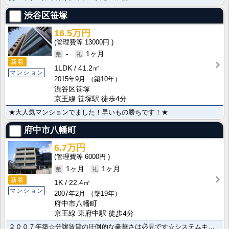
渋谷区笹塚
16.5万円
13000円
-
1ヶ月
新着
1LDK
41.2㎡
マンション
2015年9月
（築10年）
渋谷区笹塚
京王線 笹塚駅 徒歩4分
★大人気マンションでました！早いもの勝ちです！★
府中市八幡町
6.7万円
6000円
1ヶ月
1ヶ月
新着
1K
22.4㎡
マンション
2007年2月
（築19年）
府中市八幡町
京王線 東府中駅 徒歩4分
２００７年築☆分譲賃貸の圧倒的な豪華さは必見です☆システムキッチンガス２口☆駅まで徒歩3分☆充実の設･･･