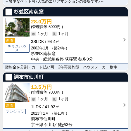
～希少なペット可♪人気のエリアマンションの登場です♪～
杉並区南荻窪
28.0万円
5000円
1ヶ月
1ヶ月
新着
3SLDK
94.4㎡
テラスハウ
2002年1月
（築24年）
ス
杉並区南荻窪
中央・総武線各停 荻窪駅 徒歩9分
契約金を分割・カード払い可 2年再契約型 ハウスメーカー物件
調布市仙川町
13.5万円
7000円
1ヶ月
1ヶ月
新着
1LDK
41.92㎡
マンション
2013年1月
（築13年）
調布市仙川町
京王線 仙川駅 徒歩3分