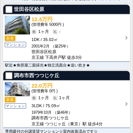
世田谷区松原
12.4万円
5000円
1ヶ月
-
新着
1DK
35.02㎡
マンション
2001年2月
（築25年）
世田谷区松原
京王線 下高井戸駅 徒歩3分
駅近★角部屋二面採光★独立洗面台★追い炊き★
調布市西つつじケ丘
22.0万円
0円
1ヶ月
1ヶ月
新着
3LDK
75.09㎡
マンション
1979年10月
（築46年）
調布市西つつじケ丘
京王線 つつじヶ丘（東京）駅 徒歩4分
専用庭付の分譲賃貸マンション☆室内改装済みです☆