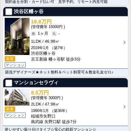
契約金を分割・カード払い可 見学予約、リモート内見可能
渋谷区幡ヶ谷
18.8万円
15000円
1ヶ月
-
1LDK
46.98㎡
2019年1月
（築7年）
渋谷区幡ヶ谷
新着
京王新線 幡ヶ谷駅 徒歩3分
マンション
築浅デザイナーズ★ネット無料＆ペット飼育可＆敷金礼金ゼロ♪
マンションセラヴィ
8.5万円
3000円
2LDK
47.98㎡
新着
1990年1月
（築36年）
マンション
稲城市矢野口
南武線 矢野口駅 徒歩7分
使いやすい振り分けタイプ☆安心の鉄筋マンション☆