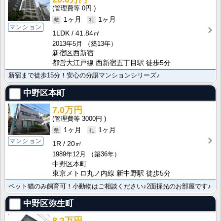
0円
1ヶ月
1ヶ月
マンション
1LDK
41.84㎡
2013年5月
（築13年）
新宿区西新宿
都営大江戸線 西新宿五丁目駅 徒歩5分
新宿まで徒歩15分！安心の分譲マンションシリーズ♪
中野区本町
7.0万円
3000円
1ヶ月
1ヶ月
マンション
1R
20㎡
1989年12月
（築36年）
中野区本町
東京メトロ丸ノ内線 新中野駅 徒歩5分
ペット猫のみ飼育可！小動物はご相談ください♪2面採光のお部屋です♪
中野区弥生町
8.2万円