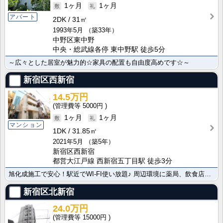
1ヶ月
1ヶ月
アパート
2DK
31㎡
1993年5月
（築33年）
中野区東中野
中央・総武線各停 東中野駅 徒歩5分
～広々とした居室が魅力的☆家具の配置も自由度高めです☆～
新宿区西新宿
14.5万円
5000円
1ヶ月
1ヶ月
マンション
1DK
31.85㎡
2021年5月
（築5年）
新宿区西新宿
都営大江戸線 西新宿五丁目駅 徒歩3分
旭化成施工で安心！駅近でWI-FI使い放題♪ 周辺環境に薬局、飲食店、スーパーあります！
新宿区北新宿
24.0万円
15000円