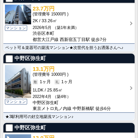
23.7万円
15000円
2K
33.26㎡
2026年5月
（築1年未満）
マンション
渋谷区本町
都営大江戸線 西新宿五丁目駅 徒歩7分
ペット可＆楽器可の築浅マンション★次世代を担うお洒落さんへ♪
中野区弥生町
13.1万円
10000円
1ヶ月
1ヶ月
1LDK
25.85㎡
2022年4月
（築4年）
マンション
中野区弥生町
東京メトロ丸ノ内線 中野新橋駅 徒歩6分
★3駅利用可の好立地築浅マンション♪
中野区弥生町