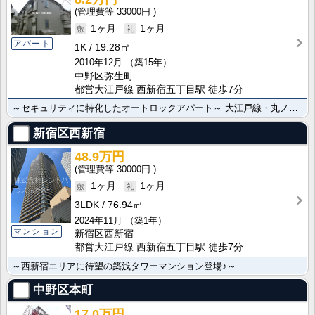
33000円
1ヶ月
1ヶ月
アパート
1K
19.28㎡
2010年12月
（築15年）
中野区弥生町
都営大江戸線 西新宿五丁目駅 徒歩7分
～セキュリティに特化したオートロックアパート～ 大江戸線・丸ノ内線の2路線が利用できる立地。セキュ･･･
新宿区西新宿
48.9万円
30000円
1ヶ月
1ヶ月
3LDK
76.94㎡
2024年11月
（築1年）
マンション
新宿区西新宿
都営大江戸線 西新宿五丁目駅 徒歩7分
～西新宿エリアに待望の築浅タワーマンション登場♪～
中野区本町
17.0万円