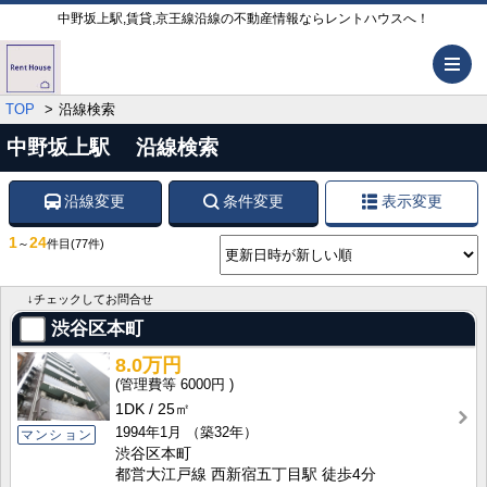
中野坂上駅,賃貸,京王線沿線の不動産情報ならレントハウスへ！
メ
TOP
沿線検索
中野坂上駅 沿線検索
沿線変更
条件変更
表示変更
1
24
～
件目
(77件)
↓チェックしてお問合せ
渋谷区本町
8.0万円
6000円
1DK
25㎡
1994年1月
（築32年）
マンション
渋谷区本町
都営大江戸線 西新宿五丁目駅 徒歩4分