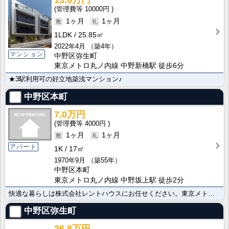
13.0万円
10000円
1ヶ月
1ヶ月
1LDK
25.85㎡
2022年4月
（築4年）
マンション
中野区弥生町
東京メトロ丸ノ内線 中野新橋駅 徒歩6分
★3駅利用可の好立地築浅マンション♪
中野区本町
7.0万円
4000円
1ヶ月
1ヶ月
アパート
1K
17㎡
1970年9月
（築55年）
中野区本町
東京メトロ丸ノ内線 中野坂上駅 徒歩2分
快適な暮らしは株式会社レントハウスにお任せください。東京メトロ丸ノ内線 中野坂上駅/東京メトロ丸ノ内･･･
中野区弥生町
26.8万円