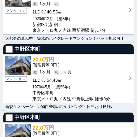
1ヶ月
-
マンション
1LDK
40.55㎡
2020年12月
（築5年）
新宿区北新宿
東京メトロ丸ノ内線 西新宿駅 徒歩7分
大都会の真ん中！築浅のハイグレードマンション！ペット相談可！
中野区本町
20.0万円
0円
1ヶ月
1ヶ月
マンション
1LDK
54.43㎡
1970年5月
（築56年）
中野区本町
東京メトロ丸ノ内線 中野坂上駅 徒歩9分
新規リノベーション物件登場♪広々リビング・日当たり良好♪
中野区本町
22.0万円
0円