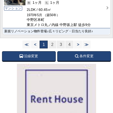
1ヶ月
1ヶ月
マンション
2LDK
60.45㎡
1970年5月
（築56年）
中野区本町
東京メトロ丸ノ内線 中野坂上駅 徒歩9分
新規リノベーション物件登場♪広々リビング・日当たり良好♪
≪
<
1
2
3
4
>
≫
沿線変更
条件変更