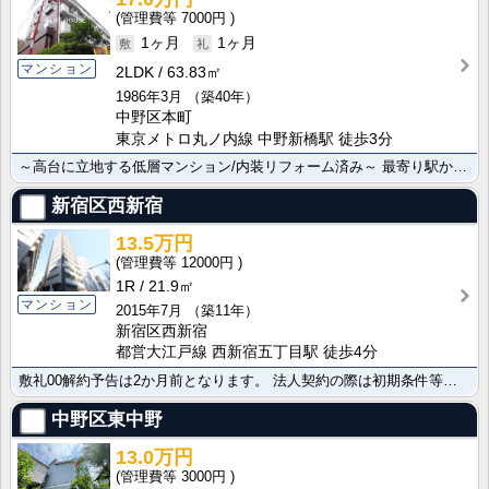
7000円
1ヶ月
1ヶ月
マンション
2LDK
63.83㎡
1986年3月
（築40年）
中野区本町
東京メトロ丸ノ内線 中野新橋駅 徒歩3分
～高台に立地する低層マンション/内装リフォーム済み～ 最寄り駅から徒歩2分、商店街を通って帰宅でき･･･
新宿区西新宿
13.5万円
12000円
1R
21.9㎡
マンション
2015年7月
（築11年）
新宿区西新宿
都営大江戸線 西新宿五丁目駅 徒歩4分
敷礼00解約予告は2か月前となります。 法人契約の際は初期条件等ご相談可能です！
中野区東中野
13.0万円
3000円