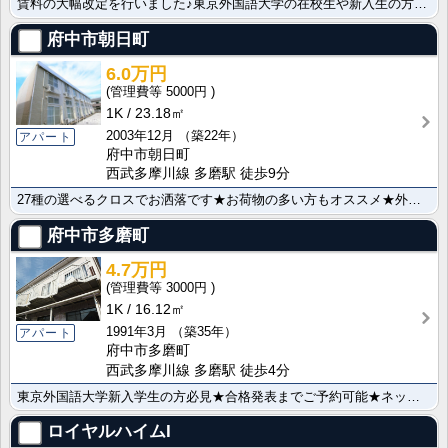
賃料の大幅改定を行いました♪東京外国語大学の在校生や新入生の方へお薦め♪女性の方には嬉しい収納力♪防･･･
府中市朝日町
6.0万円
5000円
1K
23.18㎡
2003年12月
（築22年）
アパート
府中市朝日町
西武多摩川線 多磨駅 徒歩9分
27種の選べるクロスでお洒落です★お荷物の多い方もオススメ★外大まで3分
府中市多磨町
4.7万円
3000円
1K
16.12㎡
1991年3月
（築35年）
アパート
府中市多磨町
西武多摩川線 多磨駅 徒歩4分
東京外国語大学新入学生の方必見★合格発表までご予約可能★ネット無料★★外語大学生にお薦め★賃料大幅キ･･･
ロイヤルハイムI