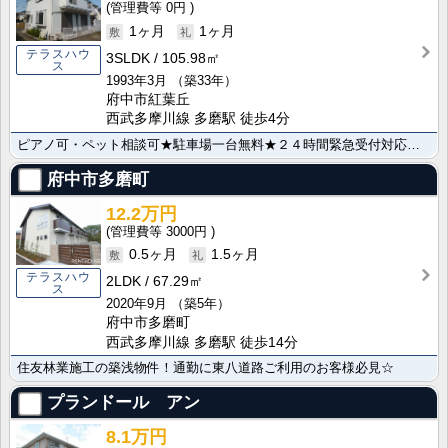
0円
1ヶ月
1ヶ月
テラスハウ
3SLDK
105.98㎡
ス
1993年3月
（築33年）
府中市紅葉丘
西武多摩川線 多磨駅 徒歩4分
ピアノ可・ペット相談可★駐車場一台無料★２４時間緊急受付対応物件★日当り良好★
府中市多磨町
12.2万円
3000円
0.5ヶ月
1.5ヶ月
テラスハウ
2LDK
67.29㎡
ス
2020年9月
（築5年）
府中市多磨町
西武多摩川線 多磨駅 徒歩14分
住友林業施工の築浅物件！通勤に東八道路ご利用のお客様必見☆
プランドール アン
8.1万円