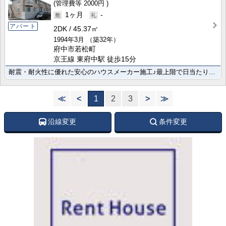
2000円
1ヶ月
-
アパート
2DK
45.37㎡
1994年3月
（築32年）
府中市若松町
京王線 東府中駅 徒歩15分
耐震・耐火性に優れた安心のハウスメーカー施工♪最上階で日当たり風通し良好です♪独立洗面台♪駐車場あり･･･
≪
<
1
2
3
>
≫
沿線変更
条件変更