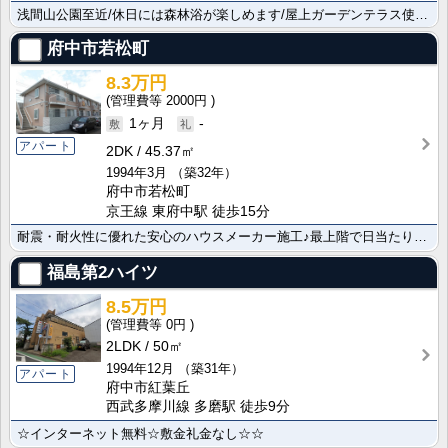
浅間山公園至近/休日には森林浴が楽しめます/屋上ガーデンテラス使用可/築浅/ガスキッチン/ウォシュレ･･･
府中市若松町
8.3万円
2000円
1ヶ月
-
アパート
2DK
45.37㎡
1994年3月
（築32年）
府中市若松町
京王線 東府中駅 徒歩15分
耐震・耐火性に優れた安心のハウスメーカー施工♪最上階で日当たり風通し良好です♪独立洗面台♪駐車場あり･･･
福島第2ハイツ
8.5万円
0円
2LDK
50㎡
1994年12月
（築31年）
アパート
府中市紅葉丘
西武多摩川線 多磨駅 徒歩9分
☆インターネット無料☆敷金礼金なし☆☆