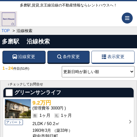
多磨駅,賃貸,京王線沿線の不動産情報ならレントハウスへ！
メ
TOP
沿線検索
多磨駅 沿線検索
沿線変更
条件変更
表示変更
1
24
～
件目
(51件)
↓チェックしてお問合せ
グリーンサンライフ
9.2万円
3000円
1ヶ月
1ヶ月
アパート
2LDK
50.2㎡
1993年3月
（築33年）
府中市朝日町