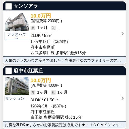
サンソアラ
10.0万円
2000円
1ヶ月
-
テラスハウ
2LDK
53㎡
ス
1997年12月
（築28年）
府中市多磨町
西武多摩川線 多磨駅 徒歩15分
人気のテラスハウス空きでました！専用庭付なのでファミリーの方に大人気☆
府中市紅葉丘
10.0万円
4000円
1ヶ月
1ヶ月
マンション
3LDK
61.56㎡
1989年5月
（築37年）
府中市紅葉丘
京王線 多磨霊園駅 徒歩15分
お得な3LDK★まさかのお家賃設定は必見です★・ＪＣＯＭインマイルーム導入・光★