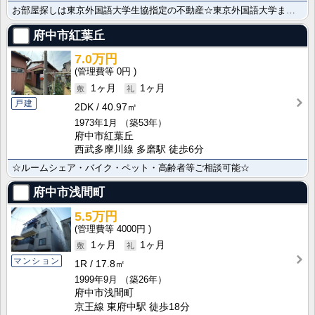
お部屋探しは東京外国語大学生協指定の不動産☆東京外国語大学まで徒歩５分/新入生・在校生にお薦めのお部･･･
府中市紅葉丘
7.0万円
0円
1ヶ月
1ヶ月
戸建
2DK
40.97㎡
1973年1月
（築53年）
府中市紅葉丘
西武多摩川線 多磨駅 徒歩6分
☆ルームシェア・バイク・ペット・高齢者等ご相談可能☆
府中市浅間町
5.5万円
4000円
1ヶ月
1ヶ月
マンション
1R
17.8㎡
1999年9月
（築26年）
府中市浅間町
京王線 東府中駅 徒歩18分