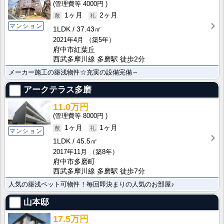
4000円
1ヶ月
2ヶ月
マンション
1LDK
37.43㎡
2021年4月
（築5年）
府中市紅葉丘
西武多摩川線 多磨駅 徒歩2分
メーカー施工の築浅物件☆充実の設備完備～
アークテラス多磨
11.0万円
8000円
1ヶ月
1ヶ月
マンション
1LDK
45.5㎡
2017年11月
（築8年）
府中市多磨町
西武多摩川線 多磨駅 徒歩7分
人気の築浅ペット可物件！毎回即決まりの人気のお部屋♪
山本邸
17.5万円