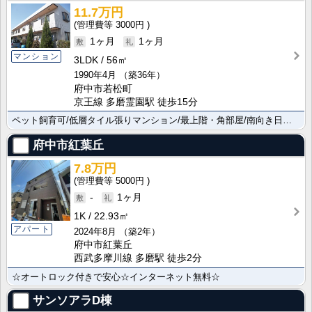
11.7万円
3000円
1ヶ月
1ヶ月
マンション
3LDK
56㎡
1990年4月
（築36年）
府中市若松町
京王線 多磨霊園駅 徒歩15分
ペット飼育可/低層タイル張りマンション/最上階・角部屋/南向き日当り良好/Ｂフレッツ光
府中市紅葉丘
7.8万円
5000円
-
1ヶ月
1K
22.93㎡
アパート
2024年8月
（築2年）
府中市紅葉丘
西武多摩川線 多磨駅 徒歩2分
☆オートロック付きで安心☆インターネット無料☆
サンソアラD棟