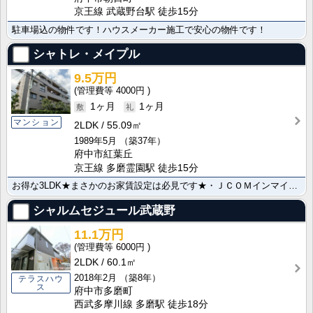
京王線 武蔵野台駅 徒歩15分
駐車場込の物件です！ハウスメーカー施工で安心の物件です！
シャトレ・メイプル
9.5万円
4000円
1ヶ月
1ヶ月
マンション
2LDK
55.09㎡
1989年5月
（築37年）
府中市紅葉丘
京王線 多磨霊園駅 徒歩15分
お得な3LDK★まさかのお家賃設定は必見です★・ＪＣＯＭインマイルーム導入・光★
シャルムセジュール武蔵野
11.1万円
6000円
2LDK
60.1㎡
2018年2月
（築8年）
テラスハウ
ス
府中市多磨町
西武多摩川線 多磨駅 徒歩18分