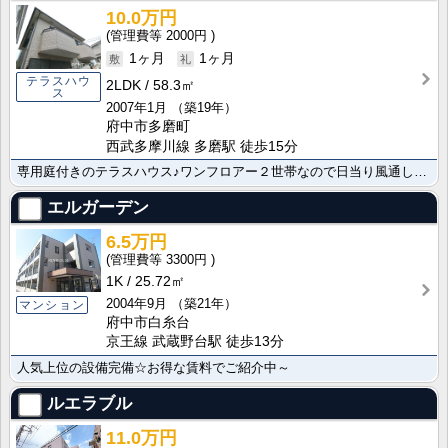
10.0万円
2000円
1ヶ月
1ヶ月
テラスハウ
2LDK
58.3㎡
ス
2007年1月
（築19年）
府中市多磨町
西武多摩川線 多磨駅 徒歩15分
専用庭付きのテラスハウス♪ワンフロアー２世帯なので日当り風通し良好です♪南向き♪物置付き♪
エルガーデン
6.5万円
3300円
1K
25.72㎡
2004年9月
（築21年）
マンション
府中市白糸台
京王線 武蔵野台駅 徒歩13分
人気上位の設備完備☆お得な賃料でご紹介中～
ルエラブル
11.0万円