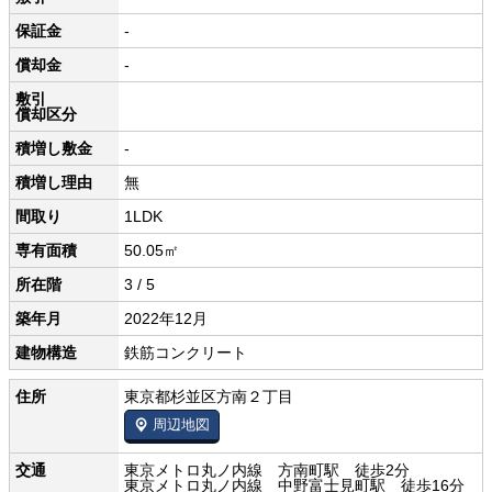
保証金
-
償却金
-
敷引
償却区分
積増し敷金
-
積増し理由
無
間取り
1LDK
専有面積
50.05㎡
所在階
3 / 5
築年月
2022年12月
建物構造
鉄筋コンクリート
住所
東京都杉並区方南２丁目
周辺地図
交通
東京メトロ丸ノ内線 方南町駅 徒歩2分
東京メトロ丸ノ内線 中野富士見町駅 徒歩16分