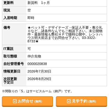
更新料
新賃料 1ヶ月
現況
空
入居時期
即時
備考
★ペット可・デザイナーズ・保証人不要・敷０礼
０など…諸条件なんでもご相談下さい。未公開物
件・最新情報も弊社ＨＰで随時公開中。レントハ
ウス明大前店までお問合せ下さい。03-3322-
8733★
IT重説
可
取引態様
仲介先物
自社管理番号
0000020838
情報更新日
2026年7月30日
次回更新
2026年8月29日
予定日
※間取りの「S」はサービスルーム（納戸）です。
お問合せ
見学予約
(無料)
(無料)