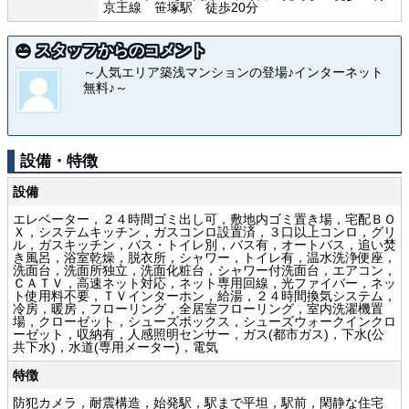
京王線 笹塚駅 徒歩20分
スタッフからのコメント
～人気エリア築浅マンションの登場♪インターネット
無料♪～
設備・特徴
設備
エレベーター，２４時間ゴミ出し可，敷地内ゴミ置き場，宅配ＢＯ
Ｘ，システムキッチン，ガスコンロ設置済，３口以上コンロ，グリ
ル，ガスキッチン，バス・トイレ別，バス有，オートバス，追い焚
き風呂，浴室乾燥，脱衣所，シャワー，トイレ有，温水洗浄便座，
洗面台，洗面所独立，洗面化粧台，シャワー付洗面台，エアコン，
ＣＡＴＶ，高速ネット対応，ネット専用回線，光ファイバー，ネッ
ト使用料不要，ＴＶインターホン，給湯，２４時間換気システム，
冷房，暖房，フローリング，全居室フローリング，室内洗濯機置
場，クローゼット，シューズボックス，シューズウォークインクロ
ーゼット，収納有，人感照明センサー，ガス(都市ガス)，下水(公
共下水)，水道(専用メーター)，電気
特徴
防犯カメラ，耐震構造，始発駅，駅まで平坦，駅前，閑静な住宅