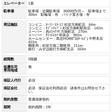
エレベーター
1基
駐車場
駐車場：近隣駐車場 30000円/月～ 駐車場まで
300m 駐輪場：有 バイク置き場：有
周辺施設
コンビニ：ﾛｰｿﾝ･ｽﾘｰｴﾌ 杉並方南町店 64m
コンビニ：ｾﾌﾞﾝｲﾚﾌﾞﾝ 杉並方南町駅前店 142m
スーパー：肉のﾊﾅﾏｻ 方南町店 270m
スーパー：ｻﾐｯﾄｽﾄｱ 和泉店 382m
ホームセンター：島忠HOME'S(ﾎｰﾑｽﾞ) 中野本店
422m
郵便局：杉並方南二郵便局 211m
銀行：みずほ銀行方南町支店 163m
総階数
5階建
低層住宅
無
専用地域
保証人代行
必須
保証会社
必須 保証会社利用必須 諸条件はお問合せ下さ
い。
契約形態
普通借家契約
期間
契約期間：2年