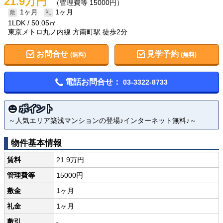
21.9万円
（管理費等 15000円）
1ヶ月
1ヶ月
1LDK
50.05㎡
東京メトロ丸ノ内線 方南町駅 徒歩2分
お問合せ
見学予約
(無料)
(無料)
電話お問合せ：
03-3322-8733
ポイント
～人気エリア築浅マンションの登場♪インターネット無料♪～
物件基本情報
賃料
21.9万円
管理費等
15000円
敷金
1ヶ月
礼金
1ヶ月
敷引
-