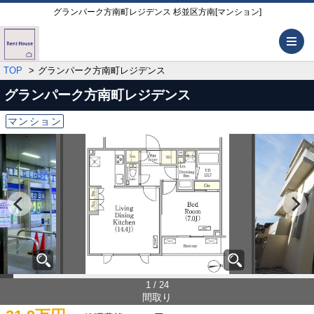
グランパーク方南町レジデンス 杉並区方南[マンション]
メ
TOP
グランパーク方南町レジデンス
グランパーク方南町レジデンス
マンション
1 / 24
間取り