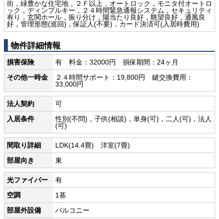
街，緑豊かな住宅地，２Ｆ以上，オートロック，モニタ付オートロ
ック，ディンプルキー，２４時間緊急通報システム，セキュリティ
有り，玄関ホール，振り分け，陽当たり良好，眺望良好，通風良
好，管理形態(巡回)，保証人(不要)，カード決済可(入居時費用)
物件詳細情報
損害保険
有 料金：32000円 損保期間：24ヶ月
その他一時金
２４時間サポート：19,800円 鍵交換費用：
33,000円
法人契約
可
入居条件
性別(不問)，子供(相談)，単身(可)，二人(可)，法人
(可)
間取り詳細
LDK(14.4畳) 洋室(7畳)
部屋向き
東
光ファイバー
有
空調
1基
部屋外設備
バルコニー