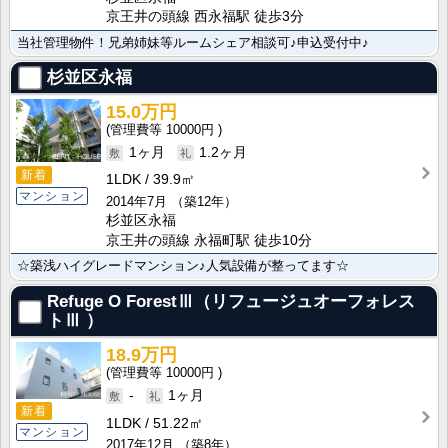
京王井の頭線 西永福駅 徒歩3分
当社管理物件！兄弟姉妹等ルームシェア相談可♪申込受付中♪
杉並区永福
15.0万円
10000円
1ヶ月
1.2ヶ月
新着
1LDK
39.9㎡
マンション
2014年7月
（築12年）
杉並区永福
京王井の頭線 永福町駅 徒歩10分
☆築浅ハイグレードマンション♪人気設備が整ってます☆
Refuge O ForestⅢ（リフュージュオーフォレス
トⅢ ）
18.9万円
10000円
-
1ヶ月
新着
1LDK
51.22㎡
マンション
2017年12月
（築8年）