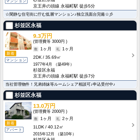
マンション
京王井の頭線 永福町駅 徒歩5分
☆閑静な住宅街に佇む低層マンション♪独立洗面台完備☆彡
杉並区永福
9.3万円
3000円
1ヶ月
1ヶ月
新着
2DK
35.69㎡
マンション
1977年4月
（築49年）
杉並区永福
京王井の頭線 永福町駅 徒歩7分
当社管理物件！兄弟姉妹等ルームシェア相談可♪申込受付中♪
杉並区永福
13.0万円
2000円
1ヶ月
2ヶ月
新着
1LDK
40.12㎡
アパート
2015年12月
（築10年）
杉並区永福