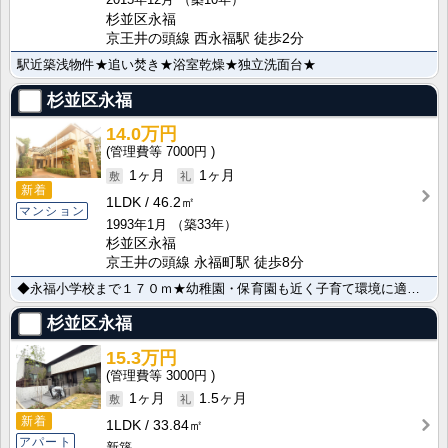
杉並区永福
京王井の頭線 西永福駅 徒歩2分
駅近築浅物件★追い焚き★浴室乾燥★独立洗面台★
杉並区永福
14.0万円
7000円
1ヶ月
1ヶ月
新着
1LDK
46.2㎡
マンション
1993年1月
（築33年）
杉並区永福
京王井の頭線 永福町駅 徒歩8分
◆永福小学校まで１７０ｍ★幼稚園・保育園も近く子育て環境に適した立地が人気★遮音性耐震性の高い鉄筋マ･･･
杉並区永福
15.3万円
3000円
1ヶ月
1.5ヶ月
新着
1LDK
33.84㎡
アパート
新築