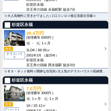
杉並区永福
京王井の頭線 永福町駅 徒歩7分
☆大人気物件に空きがでました♪２口コンロ☆独立洗面台完備☆
杉並区永福
26.4万円
6000円
-
1ヶ月
新着
3LDK
88.95㎡
テラスハウ
2001年3月
（築25年）
ス
杉並区永福
京王井の頭線 西永福駅 徒歩3分
☆ＢＳ・ネット無料☆閑静な住宅街♪大人気のテラスハウス☆収納豊富なオススメ物件☆
杉並区永福
7.0万円
3000円
1ヶ月
1ヶ月
新着
1K
20.12㎡
アパート
1995年7月
（築31年）