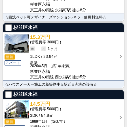
杉並区永福
京王井の頭線 永福町駅 徒歩8分
☆築浅ペット可デザイナーズマンション♪ネット使用料無料☆
杉並区永福
15.3万円
3000円
-
1ヶ月
1LDK
33.84㎡
新着
新築
アパート
2026年5月
（築1年未満）
杉並区永福
京王井の頭線 西永福駅 徒歩5分
☆ハウスメーカー施工の新築物件☆駅近☆充実の設備☆
杉並区永福
14.5万円
5000円
3DK
54.8㎡
1989年1月
（築37年）
新着
杉並区永福