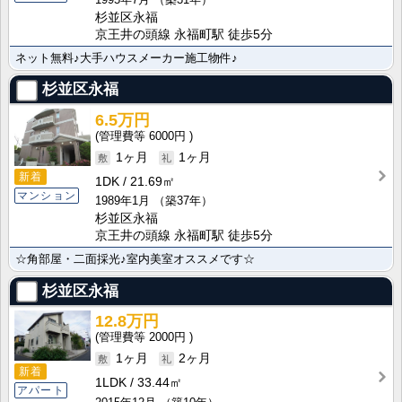
杉並区永福
京王井の頭線 永福町駅 徒歩5分
ネット無料♪大手ハウスメーカー施工物件♪
杉並区永福
6.5万円
6000円
1ヶ月
1ヶ月
新着
1DK
21.69㎡
マンション
1989年1月
（築37年）
杉並区永福
京王井の頭線 永福町駅 徒歩5分
☆角部屋・二面採光♪室内美室オススメです☆
杉並区永福
12.8万円
2000円
1ヶ月
2ヶ月
新着
1LDK
33.44㎡
アパート