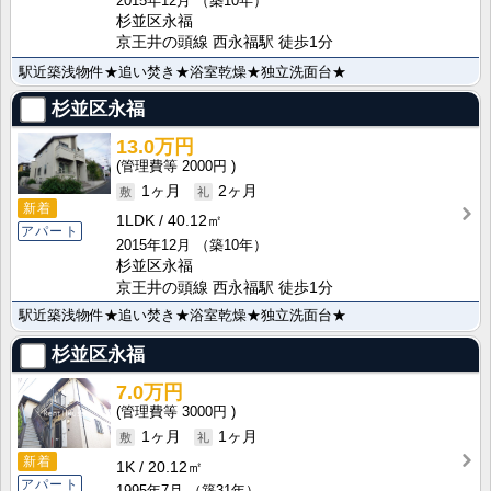
2015年12月
（築10年）
杉並区永福
京王井の頭線 西永福駅 徒歩1分
駅近築浅物件★追い焚き★浴室乾燥★独立洗面台★
杉並区永福
13.0万円
2000円
1ヶ月
2ヶ月
新着
1LDK
40.12㎡
アパート
2015年12月
（築10年）
杉並区永福
京王井の頭線 西永福駅 徒歩1分
駅近築浅物件★追い焚き★浴室乾燥★独立洗面台★
杉並区永福
7.0万円
3000円
1ヶ月
1ヶ月
新着
1K
20.12㎡
アパート
1995年7月
（築31年）