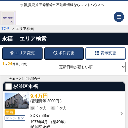
永福,賃貸,京王線沿線の不動産情報ならレントハウスへ！
メ
TOP
エリア検索
永福 エリア検索
エリア変更
条件変更
表示変更
1
24
～
件目
(62件)
↓チェックしてお問合せ
杉並区永福
9.4万円
3000円
1ヶ月
1ヶ月
新着
2DK
38㎡
マンション
1977年4月
（築49年）
杉並区永福