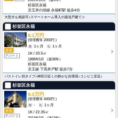
杉並区永福
京王井の頭線 永福町駅 徒歩4分
大型犬も相談可♪スマートホーム導入の築浅戸建て☆
杉並区永福
6.1万円
2000円
1ヶ月
1ヶ月
新着
1K
20.5㎡
アパート
1988年5月
（築38年）
杉並区永福
京王線 下高井戸駅 徒歩7分
バストイレ別タイプ♪神田川近くの静かな住環境♪コンビニ至近♪
杉並区永福
9.2万円
4000円
-
1ヶ月
新着
1K
22.35㎡
アパート
2013年3月
（築13年）