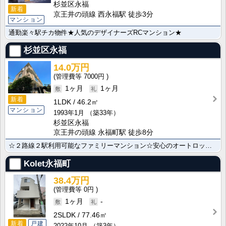
杉並区永福
新着
京王井の頭線 西永福駅 徒歩3分
マンション
通勤楽々駅チカ物件★人気のデザイナーズRCマンション★
杉並区永福
14.0万円
7000円
1ヶ月
1ヶ月
新着
1LDK
46.2㎡
マンション
1993年1月
（築33年）
杉並区永福
京王井の頭線 永福町駅 徒歩8分
☆２路線２駅利用可能なファミリーマンション☆安心のオートロック☆
Kolet永福町
38.4万円
0円
1ヶ月
-
2SLDK
77.46㎡
新着
戸建
2022年10月
（築3年）