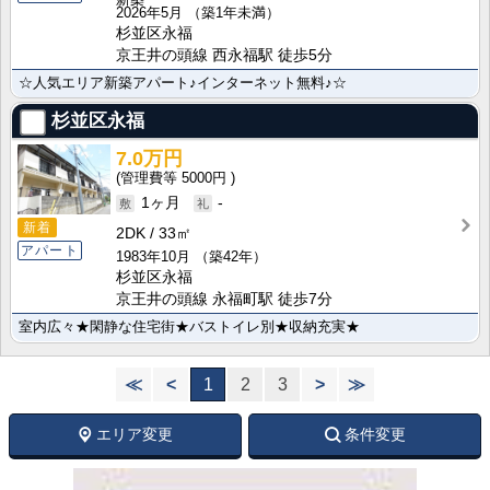
2026年5月
（築1年未満）
杉並区永福
京王井の頭線 西永福駅 徒歩5分
☆人気エリア新築アパート♪インターネット無料♪☆
杉並区永福
7.0万円
5000円
1ヶ月
-
新着
2DK
33㎡
アパート
1983年10月
（築42年）
杉並区永福
京王井の頭線 永福町駅 徒歩7分
室内広々★閑静な住宅街★バストイレ別★収納充実★
≪
<
1
2
3
>
≫
エリア変更
条件変更