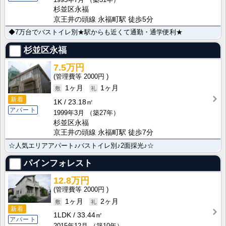
杉並区永福
京王井の頭線 永福町駅 徒歩5分
◆7万台でバストイレ別★駅からも近くて通勤・通学便利★
杉並区永福
7.5万円
2000円
1ヶ月
1ヶ月
新着
1K
23.18㎡
アパート
1999年3月
（築27年）
杉並区永福
京王井の頭線 永福町駅 徒歩7分
☆人気エリアアパート♪バストイレ別♪2面採光♪☆
パインフォレスト
12.8万円
2000円
1ヶ月
2ヶ月
新着
1LDK
33.44㎡
アパート
2015年12月
（築10年）