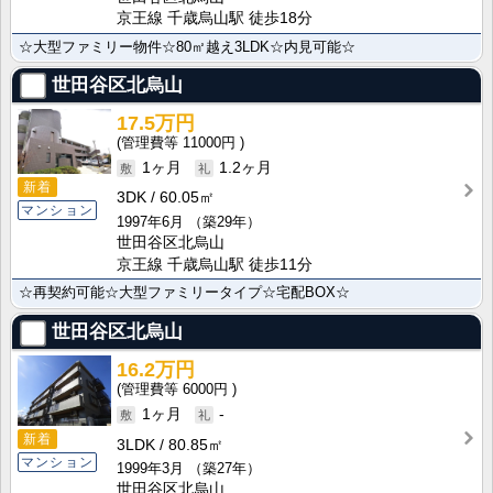
京王線 千歳烏山駅 徒歩18分
☆大型ファミリー物件☆80㎡越え3LDK☆内見可能☆
世田谷区北烏山
17.5万円
11000円
1ヶ月
1.2ヶ月
新着
3DK
60.05㎡
マンション
1997年6月
（築29年）
世田谷区北烏山
京王線 千歳烏山駅 徒歩11分
☆再契約可能☆大型ファミリータイプ☆宅配BOX☆
世田谷区北烏山
16.2万円
6000円
1ヶ月
-
新着
3LDK
80.85㎡
マンション
1999年3月
（築27年）
世田谷区北烏山