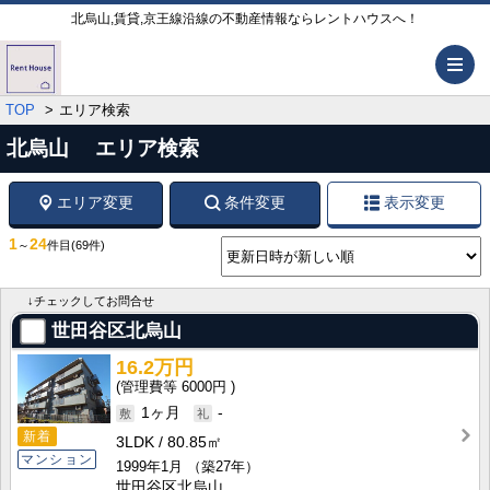
北烏山,賃貸,京王線沿線の不動産情報ならレントハウスへ！
メ
TOP
エリア検索
北烏山 エリア検索
エリア変更
条件変更
表示変更
1
24
～
件目
(69件)
↓チェックしてお問合せ
世田谷区北烏山
16.2万円
6000円
1ヶ月
-
新着
3LDK
80.85㎡
マンション
1999年1月
（築27年）
世田谷区北烏山