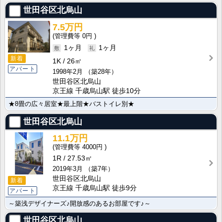
世田谷区北烏山
7.5万円
0円
1ヶ月
1ヶ月
新着
1K
26㎡
アパート
1998年2月
（築28年）
世田谷区北烏山
京王線 千歳烏山駅 徒歩10分
★8畳の広々居室★最上階★バストイレ別★
世田谷区北烏山
11.1万円
4000円
1R
27.53㎡
2019年3月
（築7年）
世田谷区北烏山
新着
京王線 千歳烏山駅 徒歩9分
アパート
～築浅デザイナーズ♪開放感のあるお部屋です♪～
世田谷区北烏山