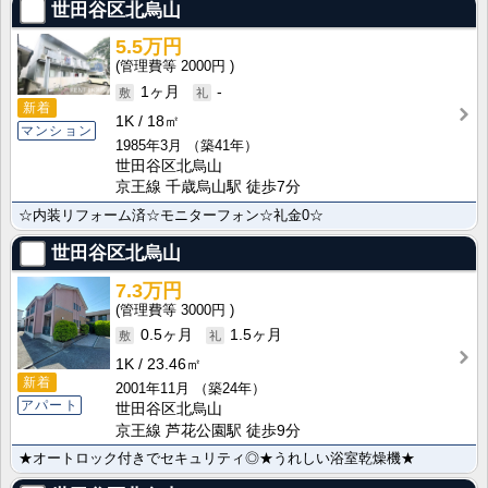
世田谷区北烏山
5.5万円
2000円
1ヶ月
-
新着
1K
18㎡
マンション
1985年3月
（築41年）
世田谷区北烏山
京王線 千歳烏山駅 徒歩7分
☆内装リフォーム済☆モニターフォン☆礼金0☆
世田谷区北烏山
7.3万円
3000円
0.5ヶ月
1.5ヶ月
1K
23.46㎡
新着
2001年11月
（築24年）
アパート
世田谷区北烏山
京王線 芦花公園駅 徒歩9分
★オートロック付きでセキュリティ◎★うれしい浴室乾燥機★