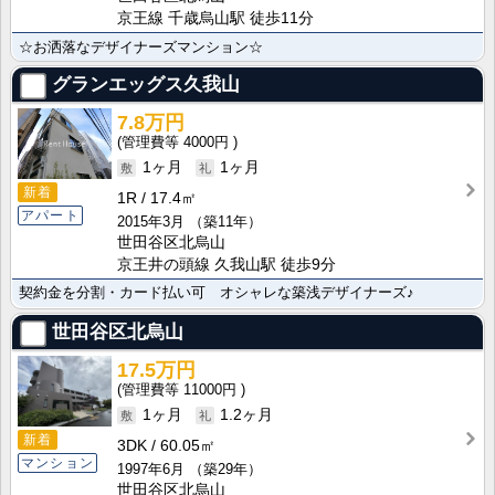
京王線 千歳烏山駅 徒歩11分
☆お洒落なデザイナーズマンション☆
グランエッグス久我山
7.8万円
4000円
1ヶ月
1ヶ月
新着
1R
17.4㎡
アパート
2015年3月
（築11年）
世田谷区北烏山
京王井の頭線 久我山駅 徒歩9分
契約金を分割・カード払い可 オシャレな築浅デザイナーズ♪
世田谷区北烏山
17.5万円
11000円
1ヶ月
1.2ヶ月
新着
3DK
60.05㎡
マンション
1997年6月
（築29年）
世田谷区北烏山