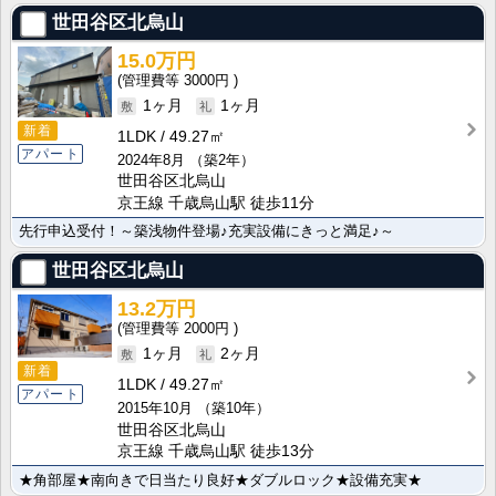
世田谷区北烏山
15.0万円
3000円
1ヶ月
1ヶ月
新着
1LDK
49.27㎡
アパート
2024年8月
（築2年）
世田谷区北烏山
京王線 千歳烏山駅 徒歩11分
先行申込受付！～築浅物件登場♪充実設備にきっと満足♪～
世田谷区北烏山
13.2万円
2000円
1ヶ月
2ヶ月
新着
1LDK
49.27㎡
アパート
2015年10月
（築10年）
世田谷区北烏山
京王線 千歳烏山駅 徒歩13分
★角部屋★南向きで日当たり良好★ダブルロック★設備充実★