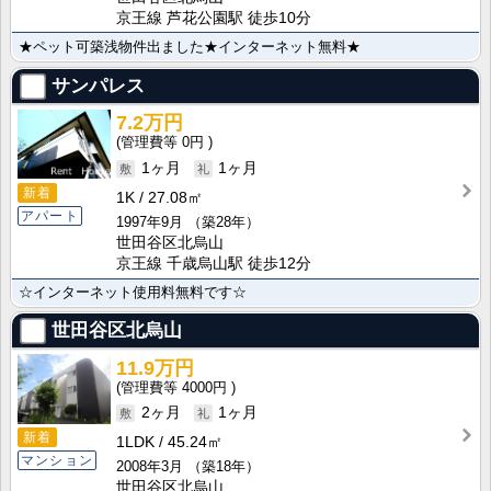
京王線 芦花公園駅 徒歩10分
★ペット可築浅物件出ました★インターネット無料★
サンパレス
7.2万円
0円
1ヶ月
1ヶ月
新着
1K
27.08㎡
アパート
1997年9月
（築28年）
世田谷区北烏山
京王線 千歳烏山駅 徒歩12分
☆インターネット使用料無料です☆
世田谷区北烏山
11.9万円
4000円
2ヶ月
1ヶ月
新着
1LDK
45.24㎡
マンション
2008年3月
（築18年）
世田谷区北烏山