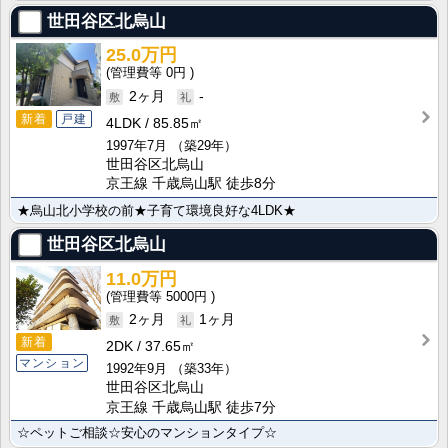
世田谷区北烏山
25.0万円
0円
2ヶ月
-
新着
戸建
4LDK
85.85㎡
1997年7月
（築29年）
世田谷区北烏山
京王線 千歳烏山駅 徒歩8分
★烏山北小学校の前★子育て環境良好な4LDK★
世田谷区北烏山
11.0万円
5000円
2ヶ月
1ヶ月
新着
2DK
37.65㎡
マンション
1992年9月
（築33年）
世田谷区北烏山
京王線 千歳烏山駅 徒歩7分
☆ペットご相談☆安心のマンションタイプ☆