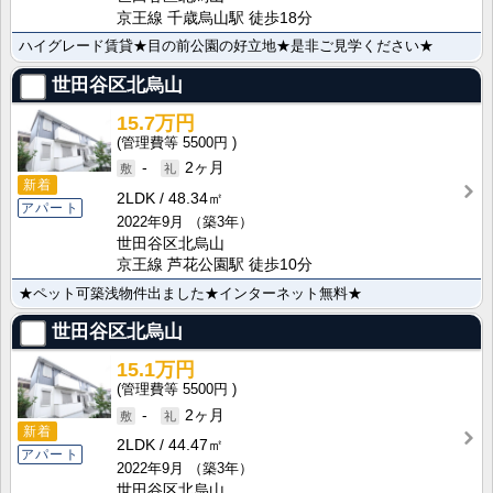
京王線 千歳烏山駅 徒歩18分
ハイグレード賃貸★目の前公園の好立地★是非ご見学ください★
世田谷区北烏山
15.7万円
5500円
-
2ヶ月
新着
2LDK
48.34㎡
アパート
2022年9月
（築3年）
世田谷区北烏山
京王線 芦花公園駅 徒歩10分
★ペット可築浅物件出ました★インターネット無料★
世田谷区北烏山
15.1万円
5500円
-
2ヶ月
新着
2LDK
44.47㎡
アパート
2022年9月
（築3年）
世田谷区北烏山