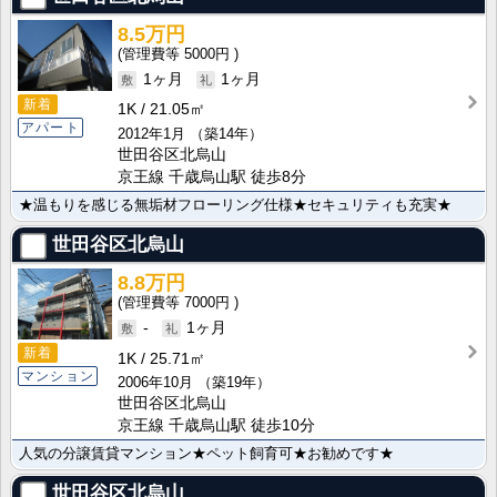
8.5万円
5000円
1ヶ月
1ヶ月
新着
1K
21.05㎡
アパート
2012年1月
（築14年）
世田谷区北烏山
京王線 千歳烏山駅 徒歩8分
★温もりを感じる無垢材フローリング仕様★セキュリティも充実★
世田谷区北烏山
8.8万円
7000円
-
1ヶ月
新着
1K
25.71㎡
マンション
2006年10月
（築19年）
世田谷区北烏山
京王線 千歳烏山駅 徒歩10分
人気の分譲賃貸マンション★ペット飼育可★お勧めです★
世田谷区北烏山