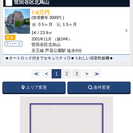
世田谷区北烏山
7.6万円
3000円
0.5ヶ月
1.5ヶ月
1K
23.8㎡
新着
2001年11月
（築24年）
アパート
世田谷区北烏山
京王線 芦花公園駅 徒歩9分
★オートロック付きでセキュリティ◎★うれしい浴室乾燥機★
≪
<
1
2
3
>
≫
エリア変更
条件変更