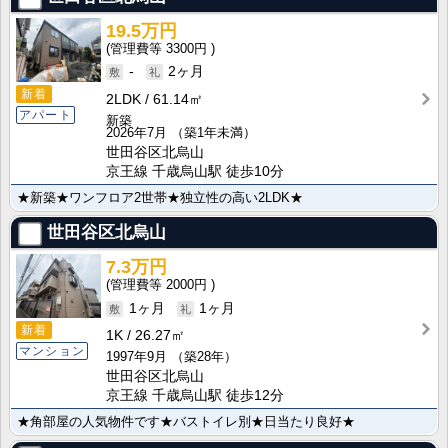
19.5万円
3300円
-
2ヶ月
新着
2LDK
61.14㎡
アパート
新築
2026年7月
（築1年未満）
世田谷区北烏山
京王線 千歳烏山駅 徒歩10分
★新築★ワンフロア2世帯★独立性の高い2LDK★
世田谷区北烏山
7.3万円
2000円
1ヶ月
1ヶ月
新着
1K
26.27㎡
マンション
1997年9月
（築28年）
世田谷区北烏山
京王線 千歳烏山駅 徒歩12分
★角部屋の人気物件です★バストイレ別★日当たり良好★