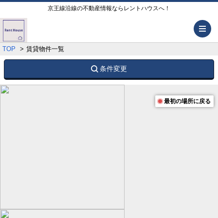
京王線沿線の不動産情報ならレントハウスへ！
メ
TOP
賃貸物件一覧
条件変更
最初の場所に戻る