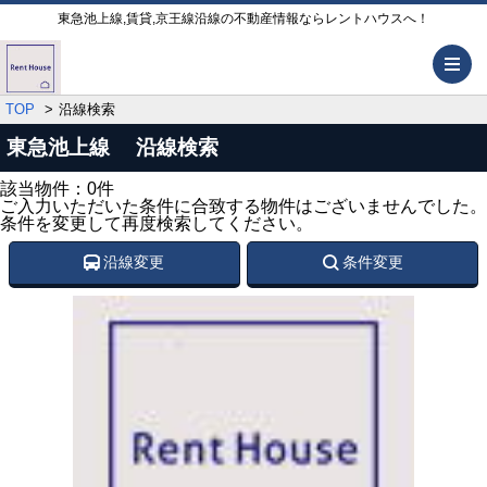
東急池上線,賃貸,京王線沿線の不動産情報ならレントハウスへ！
メ
TOP
沿線検索
東急池上線 沿線検索
該当物件：0件
ご入力いただいた条件に合致する物件はございませんでした。
条件を変更して再度検索してください。
沿線変更
条件変更