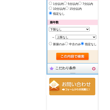
1分以内
5分以内
7分以内
10分以内
15分以内
指定なし
築年数
～
新築のみ
中古のみ
指定なし
こだわり条件