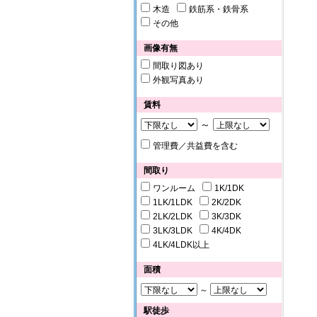
木造
鉄筋系・鉄骨系
その他
画像有無
間取り図あり
外観写真あり
賃料
～
管理費／共益費を含む
間取り
ワンルーム
1K/1DK
1LK/1LDK
2K/2DK
2LK/2LDK
3K/3DK
3LK/3LDK
4K/4DK
4LK/4LDK以上
面積
～
駅徒歩