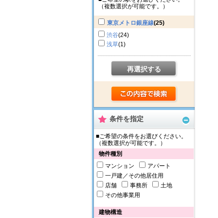
（複数選択が可能です。）
東京メトロ銀座線
(25)
渋谷
(24)
浅草
(1)
再選択する
条件を指定
■ご希望の条件をお選びください。
（複数選択が可能です。）
物件種別
マンション
アパート
一戸建／その他居住用
店舗
事務所
土地
その他事業用
建物構造