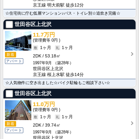
京王線 明大前駅 徒歩12分
☆住宅街に佇む低層マンション♪バス・トイレ別☆追炊き完備☆
世田谷区上北沢
11.7万円
0円
1ヶ月
1ヶ月
新着
2DK
53.18㎡
アパート
1997年9月
（築28年）
世田谷区上北沢
京王線 桜上水駅 徒歩14分
☆人気物件に空き出ました☆バイク駐輪もご相談下さい☆
世田谷区上北沢
11.0万円
0円
1ヶ月
1ヶ月
新着
2DK
39.74㎡
アパート
1997年9月
（築28年）
世田谷区上北沢