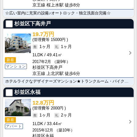
京王線 桜上水駅 徒歩8分
☆広い室内に充実の設備♪オートロック・独立洗面台完備☆
杉並区下高井戸
19.7万円
15000円
1ヶ月
1ヶ月
1LDK
49.41㎡
新着
2017年2月
（築9年）
マンション
杉並区下高井戸
京王線 上北沢駅 徒歩6分
ホテルライクなデザイナーズマンション★トランクルーム・バイク置場有★
杉並区永福
12.8万円
2000円
1ヶ月
2ヶ月
新着
1LDK
33.44㎡
アパート
2015年12月
（築10年）
杉並区永福