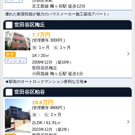
アパート
渋谷区本町
京王新線 幡ヶ谷駅 徒歩12分
優れた耐震性能が魅力のハウスメーカー施工築浅アパート♪
世田谷区梅丘
7.7万円
3000円
1ヶ月
1ヶ月
新着
1K
20㎡
マンション
2009年12月
（築16年）
世田谷区梅丘
小田急線 梅ヶ丘駅 徒歩1分
★駅前のオートロックマンション便利な立地★
世田谷区粕谷
19.6万円
9800円
-
2ヶ月
2LDK
61.91㎡
2023年12月
（築2年）