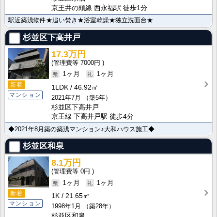
京王井の頭線 西永福駅 徒歩1分
駅近築浅物件★追い焚き★浴室乾燥★独立洗面台★
杉並区下高井戸
17.3万円
7000円
1ヶ月
1ヶ月
新着
1LDK
46.92㎡
マンション
2021年7月
（築5年）
杉並区下高井戸
京王線 下高井戸駅 徒歩4分
◆2021年8月築の築浅マンション♪大和ハウス施工◆
杉並区和泉
8.1万円
0円
1ヶ月
1ヶ月
新着
1K
21.65㎡
マンション
1998年1月
（築28年）
杉並区和泉