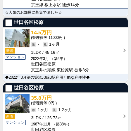
京王線 桜上水駅 徒歩14分
☆人気のお部屋に募集でました☆
世田谷区松原
14.5万円
11000円
-
1ヶ月
新着
1LDK
45.16㎡
マンション
2022年3月
（築4年）
世田谷区松原
京王井の頭線 東松原駅 徒歩3分
◆2022年3月築の築浅♪3線3駅利用可能な利便性◆
世田谷区松原
35.8万円
0円
1ヶ月
1.2ヶ月
新着
3LDK
126.73㎡
マンション
1987年11月
（築38年）
世田谷区松原