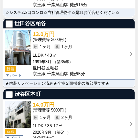
京王線 千歳烏山駅 徒歩15分
☆システム2口コンロ☆当社管理物件☆是非お問合せください☆
世田谷区粕谷
13.0万円
3000円
1ヶ月
1ヶ月
1LDK
43㎡
1991年3月
（築35年）
世田谷区粕谷
新着
京王線 千歳烏山駅 徒歩5分
アパート
★内装リノベーション済み★全室２面採光の角部屋です★
渋谷区本町
14.0万円
5000円
1ヶ月
2ヶ月
1LDK
35.17㎡
新着
2020年9月
（築5年）