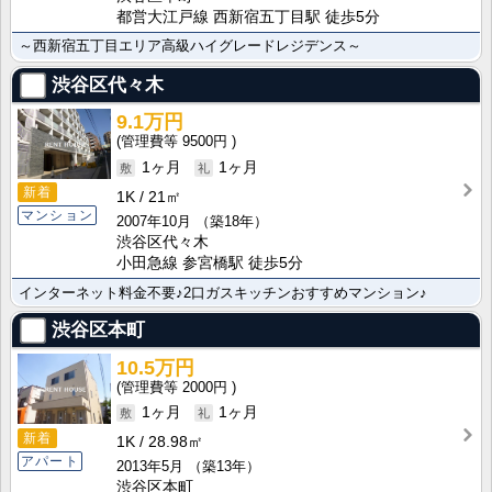
都営大江戸線 西新宿五丁目駅 徒歩5分
～西新宿五丁目エリア高級ハイグレードレジデンス～
渋谷区代々木
9.1万円
9500円
1ヶ月
1ヶ月
新着
1K
21㎡
マンション
2007年10月
（築18年）
渋谷区代々木
小田急線 参宮橋駅 徒歩5分
インターネット料金不要♪2口ガスキッチンおすすめマンション♪
渋谷区本町
10.5万円
2000円
1ヶ月
1ヶ月
新着
1K
28.98㎡
アパート
2013年5月
（築13年）
渋谷区本町