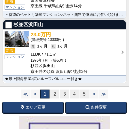
世田谷区粕谷
新着
京王線 千歳烏山駅 徒歩14分
マンション
～待望のペット可築浅マンション♪ネット無料で快適にお住い頂けます♪～
杉並区浜田山
23.0万円
10000円
1ヶ月
1ヶ月
新着
1LDK
71.1㎡
マンション
1976年7月
（築50年）
杉並区浜田山
京王井の頭線 浜田山駅 徒歩3分
★最上階角部屋♪広いルーフバルコニー付き★
≪
<
1
2
3
4
5
>
≫
エリア変更
条件変更