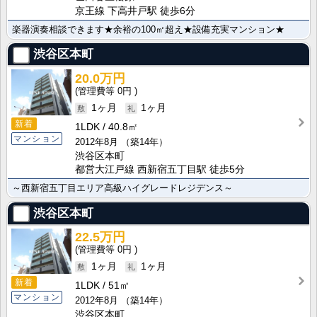
京王線 下高井戸駅 徒歩6分
楽器演奏相談できます★余裕の100㎡超え★設備充実マンション★
渋谷区本町
20.0万円
0円
1ヶ月
1ヶ月
新着
1LDK
40.8㎡
マンション
2012年8月
（築14年）
渋谷区本町
都営大江戸線 西新宿五丁目駅 徒歩5分
～西新宿五丁目エリア高級ハイグレードレジデンス～
渋谷区本町
22.5万円
0円
1ヶ月
1ヶ月
新着
1LDK
51㎡
マンション
2012年8月
（築14年）
渋谷区本町