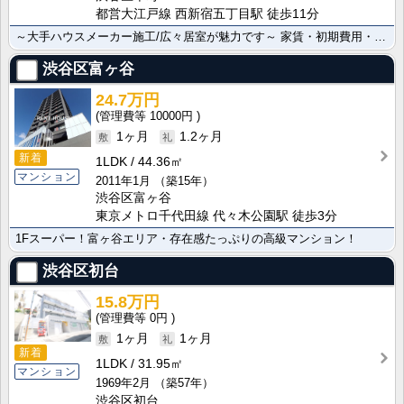
都営大江戸線 西新宿五丁目駅 徒歩11分
～大手ハウスメーカー施工/広々居室が魅力です～ 家賃・初期費用・入居日の交渉、ネット非掲載物件のご･･･
渋谷区富ヶ谷
24.7万円
10000円
1ヶ月
1.2ヶ月
新着
1LDK
44.36㎡
マンション
2011年1月
（築15年）
渋谷区富ヶ谷
東京メトロ千代田線 代々木公園駅 徒歩3分
1Fスーパー！富ヶ谷エリア・存在感たっぷりの高級マンション！
渋谷区初台
15.8万円
0円
1ヶ月
1ヶ月
新着
1LDK
31.95㎡
マンション
1969年2月
（築57年）
渋谷区初台