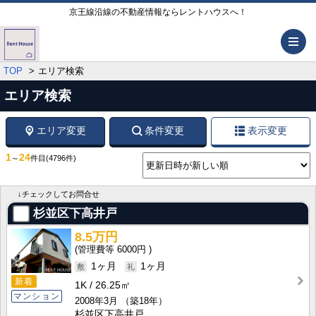
京王線沿線の不動産情報ならレントハウスへ！
メ
TOP
エリア検索
エリア検索
エリア変更
条件変更
表示変更
1
24
～
件目
(4796件)
↓チェックしてお問合せ
杉並区下高井戸
8.5万円
6000円
1ヶ月
1ヶ月
新着
1K
26.25㎡
マンション
2008年3月
（築18年）
杉並区下高井戸