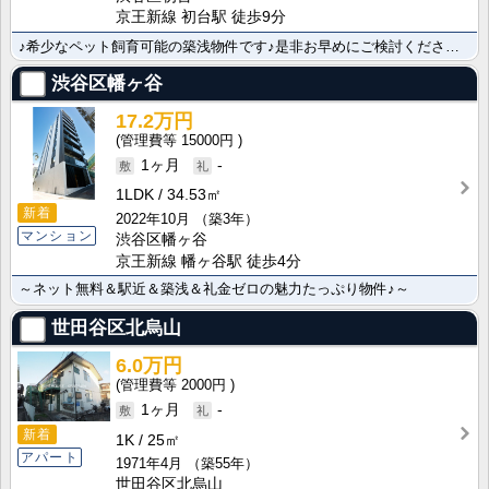
京王新線 初台駅 徒歩9分
♪希少なペット飼育可能の築浅物件です♪是非お早めにご検討くださいませ！
渋谷区幡ヶ谷
17.2万円
15000円
1ヶ月
-
1LDK
34.53㎡
新着
2022年10月
（築3年）
マンション
渋谷区幡ヶ谷
京王新線 幡ヶ谷駅 徒歩4分
～ネット無料＆駅近＆築浅＆礼金ゼロの魅力たっぷり物件♪～
世田谷区北烏山
6.0万円
2000円
1ヶ月
-
新着
1K
25㎡
アパート
1971年4月
（築55年）
世田谷区北烏山