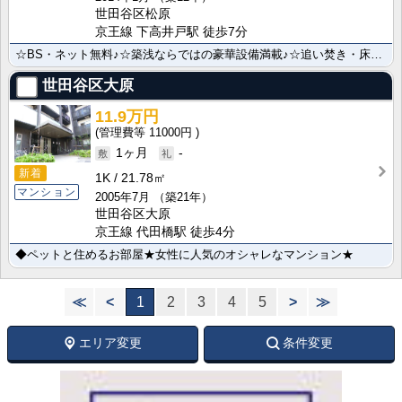
世田谷区松原
京王線 下高井戸駅 徒歩7分
☆BS・ネット無料♪☆築浅ならではの豪華設備満載♪☆追い焚き・床暖房・宅配BOX☆
世田谷区大原
11.9万円
11000円
1ヶ月
-
新着
1K
21.78㎡
マンション
2005年7月
（築21年）
世田谷区大原
京王線 代田橋駅 徒歩4分
◆ペットと住めるお部屋★女性に人気のオシャレなマンション★
≪
<
1
2
3
4
5
>
≫
エリア変更
条件変更