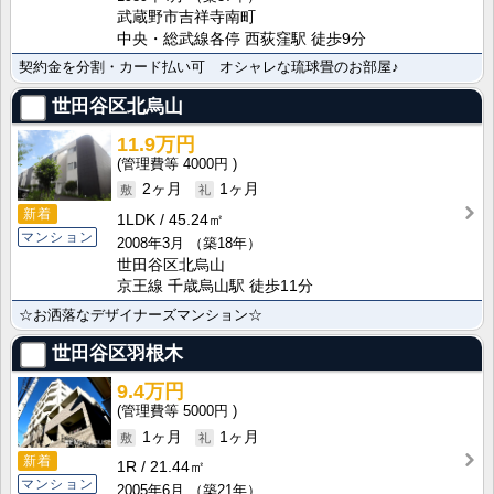
武蔵野市吉祥寺南町
中央・総武線各停 西荻窪駅 徒歩9分
契約金を分割・カード払い可 オシャレな琉球畳のお部屋♪
世田谷区北烏山
11.9万円
4000円
2ヶ月
1ヶ月
新着
1LDK
45.24㎡
マンション
2008年3月
（築18年）
世田谷区北烏山
京王線 千歳烏山駅 徒歩11分
☆お洒落なデザイナーズマンション☆
世田谷区羽根木
9.4万円
5000円
1ヶ月
1ヶ月
新着
1R
21.44㎡
マンション
2005年6月
（築21年）