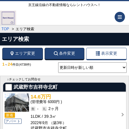
京王線沿線の不動産情報ならレントハウスへ！
メ
TOP
エリア検索
エリア検索
エリア変更
条件変更
表示変更
1
24
～
件目
(4738件)
↓チェックしてお問合せ
武蔵野市吉祥寺北町
14.6万円
6000円
-
2ヶ月
新着
1LDK
39.3㎡
アパート
2022年9月
（築3年）
武蔵野市吉祥寺北町