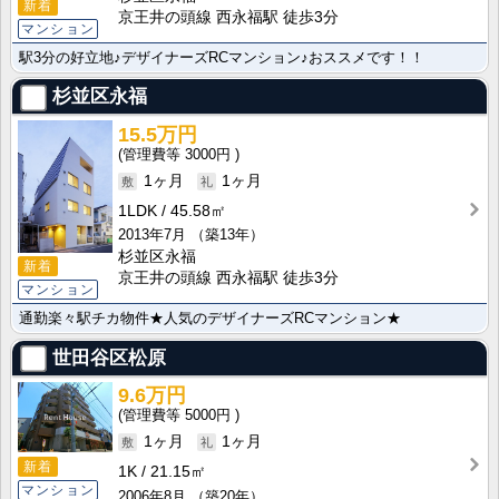
新着
京王井の頭線 西永福駅 徒歩3分
マンション
駅3分の好立地♪デザイナーズRCマンション♪おススメです！！
杉並区永福
15.5万円
3000円
1ヶ月
1ヶ月
1LDK
45.58㎡
2013年7月
（築13年）
杉並区永福
新着
京王井の頭線 西永福駅 徒歩3分
マンション
通勤楽々駅チカ物件★人気のデザイナーズRCマンション★
世田谷区松原
9.6万円
5000円
1ヶ月
1ヶ月
新着
1K
21.15㎡
マンション
2006年8月
（築20年）