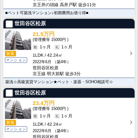
京王井の頭線 高井戸駅 徒歩11分
■ペット可築浅マンション♪初期費用お借り得■
世田谷区松原
21.5万円
15000円
1ヶ月
1ヶ月
新着
1LDK
42.24㎡
マンション
2022年6月
（築4年）
世田谷区松原
京王線 明大前駅 徒歩3分
築浅☆高級賃貸マンション★ペット・楽器・SOHO相談可☆
世田谷区松原
23.4万円
15000円
1ヶ月
1ヶ月
新着
1LDK
42.24㎡
マンション
2022年6月
（築4年）
世田谷区松原