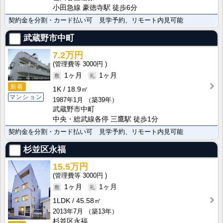
小田急線 豪徳寺駅 徒歩6分
契約金を分割・カード払い可 見学予約、リモート内見可能
武蔵野市中町
7.2万円
3000円
1ヶ月
1ヶ月
新着
1K
18.9㎡
マンション
1987年1月
（築39年）
武蔵野市中町
中央・総武線各停 三鷹駅 徒歩1分
契約金を分割・カード払い可 見学予約、リモート内見可能
杉並区永福
15.5万円
3000円
1ヶ月
1ヶ月
1LDK
45.58㎡
2013年7月
（築13年）
杉並区永福