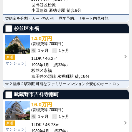
世田谷区松原
小田急線 豪徳寺駅 徒歩6分
契約金を分割・カード払い可 見学予約、リモート内見可能
杉並区永福
14.0万円
7000円
1ヶ月
1ヶ月
新着
1LDK
46.2㎡
マンション
1993年1月
（築33年）
杉並区永福
京王井の頭線 永福町駅 徒歩8分
☆２路線２駅利用可能なファミリーマンション☆安心のオートロック☆
武蔵野市吉祥寺南町
16.0万円
7000円
1ヶ月
1ヶ月
新着
1LDK
46.78㎡
マンション
1989年4月
（築37年）