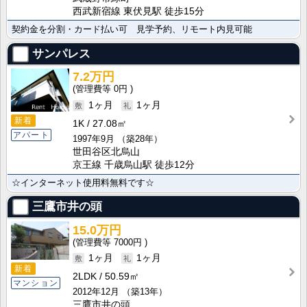
西武新宿線 東伏見駅 徒歩15分
契約金を分割・カード払い可 見学予約、リモート内見可能
サンパレス
7.2万円
0円
1ヶ月
1ヶ月
新着
1K
27.08㎡
アパート
1997年9月
（築28年）
世田谷区北烏山
京王線 千歳烏山駅 徒歩12分
☆インターネット使用料無料です☆
三鷹市井の頭
15.0万円
7000円
1ヶ月
1ヶ月
新着
2LDK
50.59㎡
マンション
2012年12月
（築13年）
三鷹市井の頭