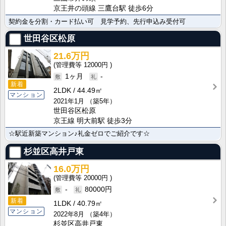
京王井の頭線 三鷹台駅 徒歩6分
契約金を分割・カード払い可 見学予約、先行申込み受付可
世田谷区松原
21.6万円
12000円
1ヶ月
-
新着
2LDK
44.49㎡
マンション
2021年1月
（築5年）
世田谷区松原
京王線 明大前駅 徒歩3分
☆駅近新築マンション♪礼金ゼロでご紹介です☆
杉並区高井戸東
16.0万円
20000円
-
80000円
新着
1LDK
40.79㎡
マンション
2022年8月
（築4年）
杉並区高井戸東