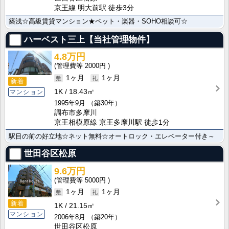
京王線 明大前駅 徒歩3分
築浅☆高級賃貸マンション★ペット・楽器・SOHO相談可☆
ハーベスト三上【当社管理物件】
4.8万円
2000円
1ヶ月
1ヶ月
新着
1K
18.43㎡
マンション
1995年9月
（築30年）
調布市多摩川
京王相模原線 京王多摩川駅 徒歩1分
駅目の前の好立地☆ネット無料☆オートロック・エレベーター付き～
世田谷区松原
9.6万円
5000円
1ヶ月
1ヶ月
新着
1K
21.15㎡
マンション
2006年8月
（築20年）
世田谷区松原