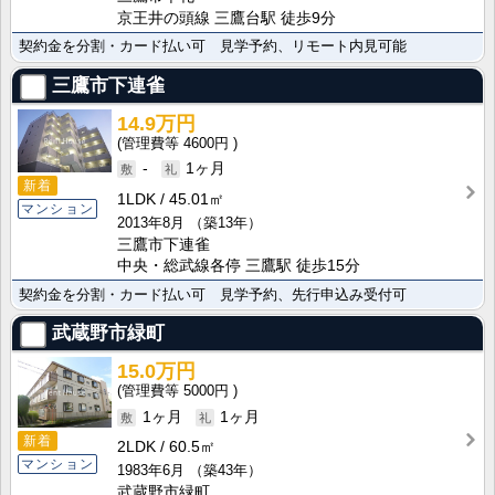
京王井の頭線 三鷹台駅 徒歩9分
契約金を分割・カード払い可 見学予約、リモート内見可能
三鷹市下連雀
14.9万円
4600円
-
1ヶ月
新着
1LDK
45.01㎡
マンション
2013年8月
（築13年）
三鷹市下連雀
中央・総武線各停 三鷹駅 徒歩15分
契約金を分割・カード払い可 見学予約、先行申込み受付可
武蔵野市緑町
15.0万円
5000円
1ヶ月
1ヶ月
新着
2LDK
60.5㎡
マンション
1983年6月
（築43年）
武蔵野市緑町