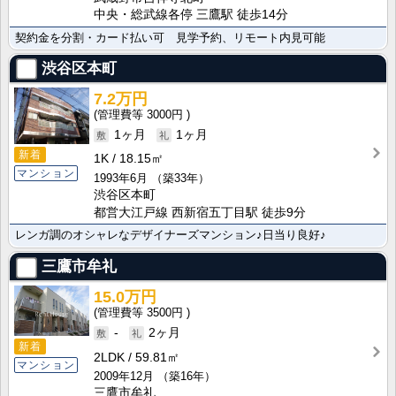
中央・総武線各停 三鷹駅 徒歩14分
契約金を分割・カード払い可 見学予約、リモート内見可能
渋谷区本町
7.2万円
3000円
1ヶ月
1ヶ月
新着
1K
18.15㎡
マンション
1993年6月
（築33年）
渋谷区本町
都営大江戸線 西新宿五丁目駅 徒歩9分
レンガ調のオシャレなデザイナーズマンション♪日当り良好♪
三鷹市牟礼
15.0万円
3500円
-
2ヶ月
新着
2LDK
59.81㎡
マンション
2009年12月
（築16年）
三鷹市牟礼