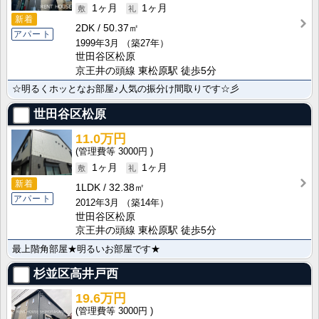
1ヶ月
1ヶ月
新着
2DK
50.37㎡
アパート
1999年3月
（築27年）
世田谷区松原
京王井の頭線 東松原駅 徒歩5分
☆明るくホッとなお部屋♪人気の振分け間取りです☆彡
世田谷区松原
11.0万円
3000円
1ヶ月
1ヶ月
新着
1LDK
32.38㎡
アパート
2012年3月
（築14年）
世田谷区松原
京王井の頭線 東松原駅 徒歩5分
最上階角部屋★明るいお部屋です★
杉並区高井戸西
19.6万円
3000円