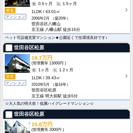
0.5ヶ月
1.5ヶ月
新着
1LDK
43.01㎡
マンション
2006年2月
（築20年）
世田谷区八幡山
京王線 八幡山駅 徒歩16分
ペット可設備充実マンション★公園近くで住環境良好です♪
世田谷区松原
16.7万円
13000円
1ヶ月
1.2ヶ月
新着
1LDK
39.43㎡
マンション
2010年5月
（築16年）
世田谷区松原
京王線 明大前駅 徒歩5分
☆大人気の明大前！低層ハイグレードマンション☆
世田谷区松原
15.6万円
2000円