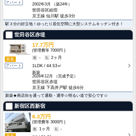
アパート
2002年3月
（築24年）
世田谷区給田
京王線 仙川駅 徒歩3分
駅３分の好立地！ゆったり居住空間に大型システムキッチン付き！
世田谷区赤堤
17.7万円
7000円
-
2ヶ月
新着
1LDK
44.53㎡
アパート
新築
2026年12月
（完成予定）
世田谷区赤堤
京王線 下高井戸駅 徒歩6分
新築★商店街を通って通勤・通学☆明るい道で安心です☆
新宿区西新宿
6.3万円
3000円
1ヶ月
-
新着