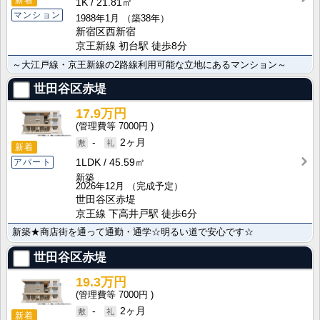
1K
21.81㎡
マンション
1988年1月
（築38年）
新宿区西新宿
京王新線 初台駅 徒歩8分
～大江戸線・京王新線の2路線利用可能な立地にあるマンション～
世田谷区赤堤
17.9万円
7000円
-
2ヶ月
新着
1LDK
45.59㎡
アパート
新築
2026年12月
（完成予定）
世田谷区赤堤
京王線 下高井戸駅 徒歩6分
新築★商店街を通って通勤・通学☆明るい道で安心です☆
世田谷区赤堤
19.3万円
7000円
-
2ヶ月
新着