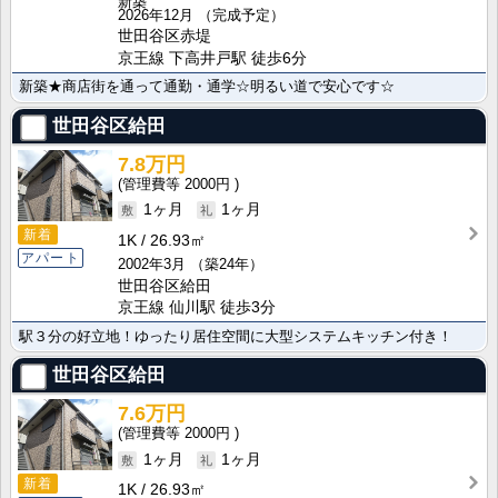
新築
2026年12月
（完成予定）
世田谷区赤堤
京王線 下高井戸駅 徒歩6分
新築★商店街を通って通勤・通学☆明るい道で安心です☆
世田谷区給田
7.8万円
2000円
1ヶ月
1ヶ月
新着
1K
26.93㎡
アパート
2002年3月
（築24年）
世田谷区給田
京王線 仙川駅 徒歩3分
駅３分の好立地！ゆったり居住空間に大型システムキッチン付き！
世田谷区給田
7.6万円
2000円
1ヶ月
1ヶ月
新着
1K
26.93㎡