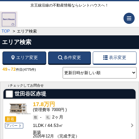
京王線沿線の不動産情報ならレントハウスへ！
メ
TOP
エリア検索
エリア検索
エリア変更
条件変更
表示変更
49
72
～
件目
(4775件)
↓チェックしてお問合せ
世田谷区赤堤
17.8万円
7000円
-
2ヶ月
新着
1LDK
44.53㎡
アパート
新築
2026年12月
（完成予定）