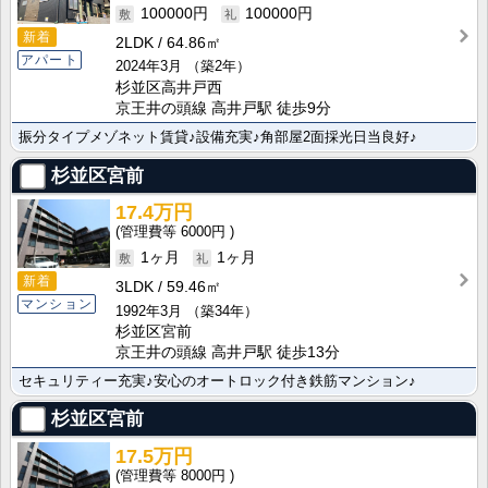
100000円
100000円
新着
2LDK
64.86㎡
アパート
2024年3月
（築2年）
杉並区高井戸西
京王井の頭線 高井戸駅 徒歩9分
振分タイプメゾネット賃貸♪設備充実♪角部屋2面採光日当良好♪
杉並区宮前
17.4万円
6000円
1ヶ月
1ヶ月
新着
3LDK
59.46㎡
マンション
1992年3月
（築34年）
杉並区宮前
京王井の頭線 高井戸駅 徒歩13分
セキュリティー充実♪安心のオートロック付き鉄筋マンション♪
杉並区宮前
17.5万円
8000円