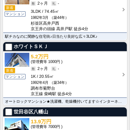
2ヶ月
-
新着
3LDK
74.45㎡
マンション
1982年3月
（築44年）
杉並区高井戸西
京王井の頭線 高井戸駅 徒歩4分
駅チカなのに閑静な住宅街♪日当たり良好な広々3LDK♪
ホワイトＳＫＪ
5.2万円
1000円
2ヶ月
-
新着
1K
20.55㎡
マンション
1992年4月
（築34年）
調布市菊野台
京王線 柴崎駅 徒歩4分
オートロックマンション★洗濯機、乾燥機付いてます☆インターネット使用料無料です☆
世田谷区八幡山
13.9万円
7000円