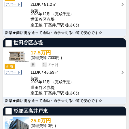
2LDK
51.2㎡
アパート
新築
2026年12月
（完成予定）
世田谷区赤堤
京王線 下高井戸駅 徒歩6分
新築★商店街を通って通勤・通学☆明るい道で安心です☆
世田谷区赤堤
17.5万円
7000円
-
2ヶ月
新着
1LDK
45.59㎡
アパート
新築
2026年12月
（完成予定）
世田谷区赤堤
京王線 下高井戸駅 徒歩6分
新築★商店街を通って通勤・通学☆明るい道で安心です☆
杉並区高井戸東
25.0万円
0円