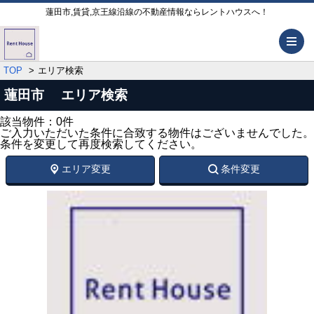
蓮田市,賃貸,京王線沿線の不動産情報ならレントハウスへ！
メ
TOP
エリア検索
蓮田市 エリア検索
該当物件：0件
ご入力いただいた条件に合致する物件はございませんでした。
条件を変更して再度検索してください。
エリア変更
条件変更